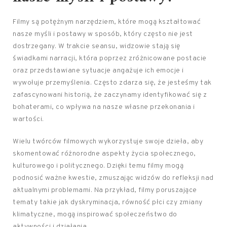
Filmy są potężnym narzędziem, które mogą kształtować
nasze myśli i postawy w sposób, który często nie jest
dostrzegany. W trakcie seansu, widzowie stają się
świadkami narracji, która poprzez zróżnicowane postacie
oraz przedstawiane sytuacje angażuje ich emocje i
wywołuje przemyślenia. Często zdarza się, że jesteśmy tak
zafascynowani historią, że zaczynamy identyfikować się z
bohaterami, co wpływa na nasze własne przekonania i
wartości.
Wielu twórców filmowych wykorzystuje swoje dzieła, aby
skomentować różnorodne aspekty życia społecznego,
kulturowego i politycznego. Dzięki temu filmy mogą
podnosić ważne kwestie, zmuszając widzów do refleksji nad
aktualnymi problemami. Na przykład, filmy poruszające
tematy takie jak dyskryminacja, równość płci czy zmiany
klimatyczne, mogą inspirować społeczeństwo do
aktywności i działania.