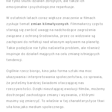
nie tylko skutki działań zbrojnych, ale także ich
emocjonalne i psychologiczne reperkusje.
W ostatnich latach coraz większe znaczenie w filmach
zyskuje temat
zmian klimatycznych
. Filmmakerzy często
starają się zwrócić uwagę na nadchodzące zagrożenia
związane z ochroną środowiska, przez co widzowie są
zachęcani do refleksji nad własnym wpływem na planetę.
Takie podejście nie tylko naświetla problem, ale również
inspiruje do działań mających na celu zmianę istniejących
tendencji.
Ogólnie rzecz biorąc, kino jako forma sztuki ma moc
ukazywania i interpretowania społeczeństwa, co sprawia,
że jesteśmy bardziej świadomi otaczającej nas
rzeczywistości. Dzięki nieustającej ewolucji filmów, możemy
dostrzegać zachodzące zmiany i wyzwania, z którymi
musimy się zmierzyć. To właśnie w tej charakterystyce tkwi
siła kina jako medium społecznego.