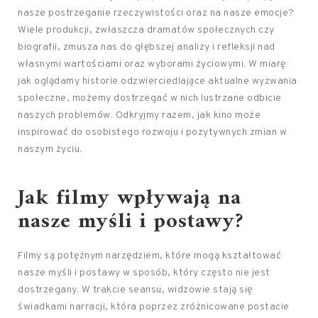
nasze postrzeganie rzeczywistości oraz na nasze emocje?
Wiele produkcji, zwłaszcza dramatów społecznych czy
biografii, zmusza nas do głębszej analizy i refleksji nad
własnymi wartościami oraz wyborami życiowymi. W miarę
jak oglądamy historie odzwierciedlające aktualne wyzwania
społeczne, możemy dostrzegać w nich lustrzane odbicie
naszych problemów. Odkryjmy razem, jak kino może
inspirować do osobistego rozwoju i pozytywnych zmian w
naszym życiu.
Jak filmy wpływają na
nasze myśli i postawy?
Filmy są potężnym narzędziem, które mogą kształtować
nasze myśli i postawy w sposób, który często nie jest
dostrzegany. W trakcie seansu, widzowie stają się
świadkami narracji, która poprzez zróżnicowane postacie