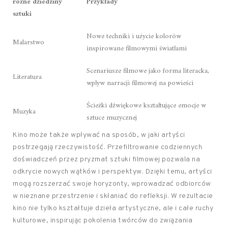
różne dziedziny
Przykłady
sztuki
Nowe techniki i użycie kolorów
Malarstwo
inspirowane filmowymi światłami
Scenariusze filmowe jako forma literacka,
Literatura
wpływ narracji filmowej na powieści
Ścieżki dźwiękowe kształtujące emocje w
Muzyka
sztuce muzycznej
Kino może także wpływać na sposób, w jaki artyści
postrzegają rzeczywistość. Przefiltrowanie codziennych
doświadczeń przez pryzmat sztuki filmowej pozwala na
odkrycie nowych wątków i perspektyw. Dzięki temu, artyści
mogą rozszerzać swoje horyzonty, wprowadzać odbiorców
w nieznane przestrzenie i skłaniać do refleksji. W rezultacie
kino nie tylko kształtuje dzieła artystyczne, ale i całe ruchy
kulturowe, inspirując pokolenia twórców do związania