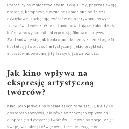
literatury po malarstwo czy muzykę. Filmy, poprzez swoją
narrację, kompozycje wizualne i emocjonalne ścieżki
dźwiękowe, zachęcają twórców do odkrywania nowych
tematów i technik. W rezultacie powstają unikalne dzieła,
które w nowy sposób interpretują filmowe motywy.
Zastanówmy się, jak konkretne elementy kinematografii
kształtują twórczość artystyczną i jakie przykłady
artystów udowadniają tę fascynującą zależność.
Jak kino wpływa na
ekspresję artystyczną
twórców?
Kino, jako jedna z najważniejszych form sztuki, nie tylko
dostarcza rozrywki, ale również znacząco wpływa na
ekspresję artystyczną twórców. Filmowe narracje, dzięki
swojej wizualnej i dźwiękowej formule, mają moc