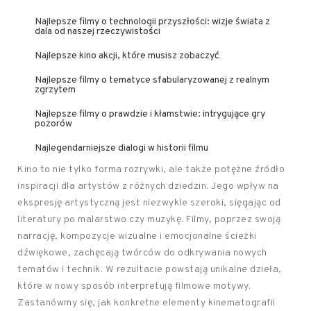
Najlepsze filmy o technologii przyszłości: wizje świata z
dala od naszej rzeczywistości
Najlepsze kino akcji, które musisz zobaczyć
Najlepsze filmy o tematyce sfabularyzowanej z realnym
zgrzytem
Najlepsze filmy o prawdzie i kłamstwie: intrygujące gry
pozorów
Najlegendarniejsze dialogi w historii filmu
Kino to nie tylko forma rozrywki, ale także potężne źródło
inspiracji dla artystów z różnych dziedzin. Jego wpływ na
ekspresję artystyczną jest niezwykle szeroki, sięgając od
literatury po malarstwo czy muzykę. Filmy, poprzez swoją
narrację, kompozycje wizualne i emocjonalne ścieżki
dźwiękowe, zachęcają twórców do odkrywania nowych
tematów i technik. W rezultacie powstają unikalne dzieła,
które w nowy sposób interpretują filmowe motywy.
Zastanówmy się, jak konkretne elementy kinematografii