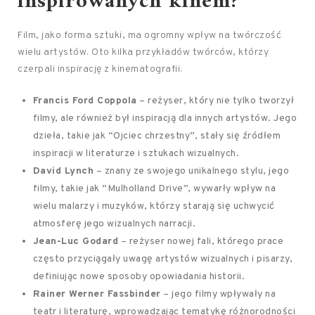
inspirowanych kinem?
Film, jako forma sztuki, ma ogromny wpływ na twórczość
wielu artystów. Oto kilka przykładów twórców, którzy
czerpali inspirację z kinematografii:
Francis Ford Coppola
– reżyser, który nie tylko tworzył
filmy, ale również był inspiracją dla innych artystów. Jego
dzieła, takie jak “Ojciec chrzestny”, stały się źródłem
inspiracji w literaturze i sztukach wizualnych.
David Lynch
– znany ze swojego unikalnego stylu, jego
filmy, takie jak “Mulholland Drive”, wywarły wpływ na
wielu malarzy i muzyków, którzy starają się uchwycić
atmosferę jego wizualnych narracji.
Jean-Luc Godard
– reżyser nowej fali, którego prace
często przyciągały uwagę artystów wizualnych i pisarzy,
definiując nowe sposoby opowiadania historii.
Rainer Werner Fassbinder
– jego filmy wpływały na
teatr i literaturę, wprowadzając tematykę różnorodności