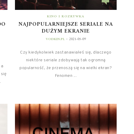
KINO I ROZRYWKA
DO
NAJPOPULARNIEJSZE SERIALE NA
DUŻYM EKRANIE
-
VODKIN.PL
2021-05-09
Czy kiedykolwiek zastanawiałeś się, dlaczego
niektóre seriale zdobywają tak ogromną
 a
popularność, że przenoszą się na wielki ekran?
 się
Fenomen ...
.