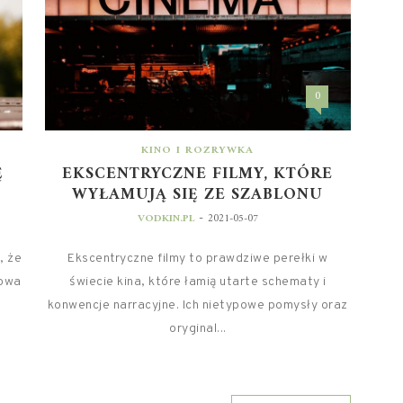
0
KINO I ROZRYWKA
Ę
EKSCENTRYCZNE FILMY, KTÓRE
WYŁAMUJĄ SIĘ ZE SZABLONU
-
VODKIN.PL
2021-05-07
, że
Ekscentryczne filmy to prawdziwe perełki w
mowa
świecie kina, które łamią utarte schematy i
konwencje narracyjne. Ich nietypowe pomysły oraz
oryginal...