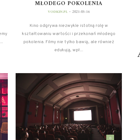
MŁODEGO POKOLENIA
-
VODKIN.PL
2021-05-16
Kino odgrywa niezwykle istotną rolę w
lemy
kształtowaniu wartości i przekonań młodego
..
pokolenia. Filmy nie tylko bawią, ale również
edukują, wpł...
0