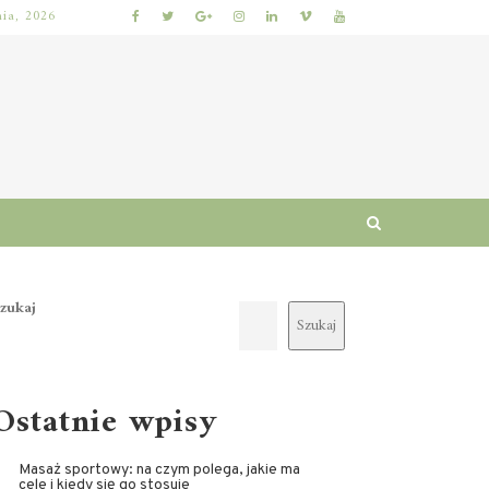
nia, 2026
JAK WYBRAĆ KURS BHP ONLINE: KRYTERIA ZGODNOŚCI Z PRZEPISAMI, PROGRAM SZKOLENIA I CERTYFIKAT UKOŃCZENIA
zukaj
Szukaj
Ostatnie wpisy
Masaż sportowy: na czym polega, jakie ma
cele i kiedy się go stosuje