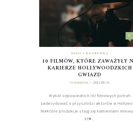
0
KINO I ROZRYWKA
10 FILMÓW, KTÓRE ZAWAŻYŁY 
KARIERZE HOLLYWOODZKICH
GWIAZD
-
VODKIN.PL
2021-05-31
Wybór odpowiednich ról filmowych potrafi
zadecydować o przyszłości aktorów w Hollywo
Niektóre produkcje stają się kamieniami milowy
kt�...