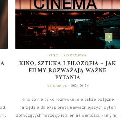
0
KINO I ROZRYWKA
NA
KINO, SZTUKA I FILOZOFIA – JAK
FILMY ROZWAŻAJĄ WAŻNE
PYTANIA
-
VODKIN.PL
2021-05-26
Kino to nie tylko rozrywka, ale także potężne
od.
narzędzie do eksploracji najważniejszych pytań
mi,
dotyczących naszego istnienia i wartości. Filmy m...