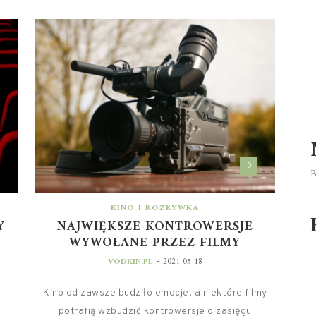
0
B
KINO I ROZRYWKA
Y
NAJWIĘKSZE KONTROWERSJE
WYWOŁANE PRZEZ FILMY
-
VODKIN.PL
2021-05-18
Kino od zawsze budziło emocje, a niektóre filmy
potrafią wzbudzić kontrowersje o zasięgu