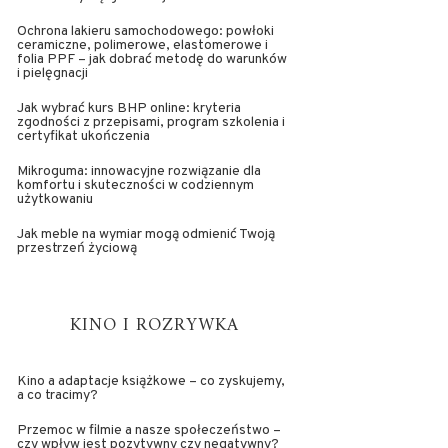
Ochrona lakieru samochodowego: powłoki
ceramiczne, polimerowe, elastomerowe i
folia PPF – jak dobrać metodę do warunków
i pielęgnacji
Jak wybrać kurs BHP online: kryteria
zgodności z przepisami, program szkolenia i
certyfikat ukończenia
Mikroguma: innowacyjne rozwiązanie dla
komfortu i skuteczności w codziennym
użytkowaniu
Jak meble na wymiar mogą odmienić Twoją
przestrzeń życiową
KINO I ROZRYWKA
Kino a adaptacje książkowe – co zyskujemy,
a co tracimy?
Przemoc w filmie a nasze społeczeństwo –
czy wpływ jest pozytywny czy negatywny?