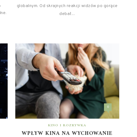
,
globalnym. Od skrajnych reakcji widzów po gorące
lne.
debat...
0
KINO I ROZRYWKA
WPŁYW KINA NA WYCHOWANIE