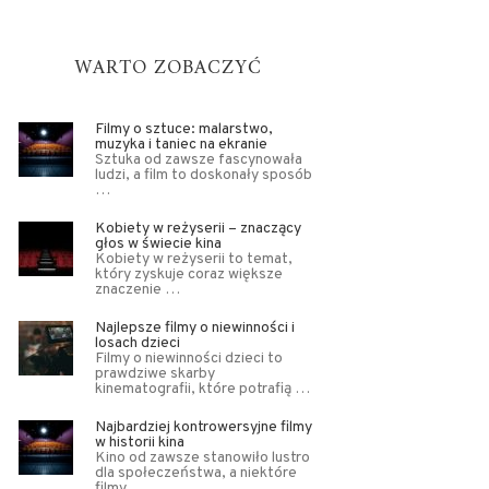
WARTO ZOBACZYĆ
Filmy o sztuce: malarstwo,
muzyka i taniec na ekranie
Sztuka od zawsze fascynowała
ludzi, a film to doskonały sposób
…
Kobiety w reżyserii – znaczący
głos w świecie kina
Kobiety w reżyserii to temat,
który zyskuje coraz większe
znaczenie …
Najlepsze filmy o niewinności i
losach dzieci
Filmy o niewinności dzieci to
prawdziwe skarby
kinematografii, które potrafią …
Najbardziej kontrowersyjne filmy
w historii kina
Kino od zawsze stanowiło lustro
dla społeczeństwa, a niektóre
filmy …