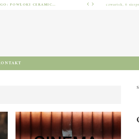
OCHRONA LAKIERU SAMOCHODOWEGO: POWŁOKI CERAMICZNE, POLIMEROWE, ELASTOMEROWE I FOLIA PPF – JAK DOBRAĆ METODĘ DO WARUNKÓW I PIELĘGNACJI
czwartek, 6 sierp
BEZ KATEGORII
KONTAKT
S
1