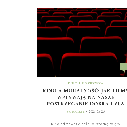
0
KINO I ROZRYWKA
KINO A MORALNOŚĆ: JAK FILM
WPŁYWAJĄ NA NASZE
POSTRZEGANIE DOBRA I ZŁA
-
VODKIN.PL
2021-05-26
Kino od zawsze pełniło istotną rolę w