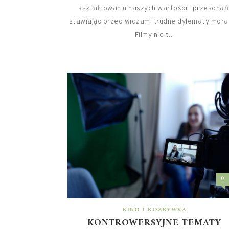
kształtowaniu naszych wartości i przekonań
stawiając przed widzami trudne dylematy mora
Filmy nie t...
0
KINO I ROZRYWKA
KONTROWERSYJNE TEMATY