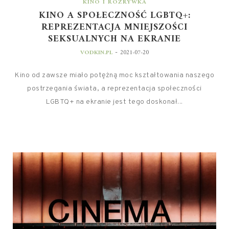
KINO I ROZRYWKA
KINO A SPOŁECZNOŚĆ LGBTQ+:
REPREZENTACJA MNIEJSZOŚCI
SEKSUALNYCH NA EKRANIE
-
VODKIN.PL
2021-07-20
Kino od zawsze miało potężną moc kształtowania naszego
postrzegania świata, a reprezentacja społeczności
LGBTQ+ na ekranie jest tego doskonał...