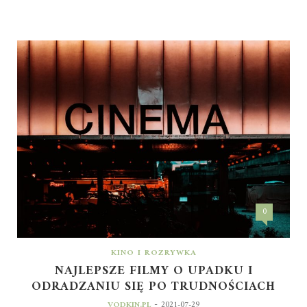
0
KINO I ROZRYWKA
NAJLEPSZE FILMY O UPADKU I
ODRADZANIU SIĘ PO TRUDNOŚCIACH
-
VODKIN.PL
2021-07-29