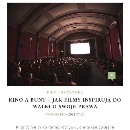
0
KINO I ROZRYWKA
KINO A BUNT – JAK FILMY INSPIRUJĄ DO
WALKI O SWOJE PRAWA
-
VODKIN.PL
2021-07-24
Kino to nie tylko forma rozrywki, ale także potężne