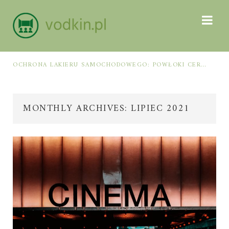
OCHRONA LAKIERU SAMOCHODOWEGO: POWŁOKI CERAMICZNE, POLIMEROWE, ELASTOMEROWE I FOLIA PPF – JAK DOBRAĆ METODĘ DO WARUNKÓW I PIELĘGNACJI
JAK WYBRAĆ KURS BHP ONLINE: KRYTERIA ZGODNOŚCI Z PRZEPISAMI, PROGRAM SZKOLENIA I CERTYFIKAT UKOŃCZENIA
MONTHLY ARCHIVES: LIPIEC 2021