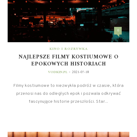
0
KINO I ROZRYWKA
NAJLEPSZE FILMY KOSTIUMOWE O
EPOKOWYCH HISTORIACH
-
VODKIN.PL
2021-07-18
Filmy kostiumowe to niezwykła podróż w czasie, która
przenosi nas do odległych epok i pozwala odkrywać
fascynujące historie przeszłości. Star...