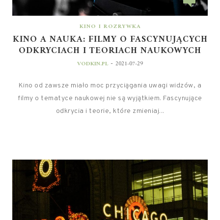
KINO I ROZRYWKA
KINO A NAUKA: FILMY O FASCYNUJĄCYCH
ODKRYCIACH I TEORIACH NAUKOWYCH
-
VODKIN.PL
2021-07-29
Kino od zawsze miało moc przyciągania uwagi widzów, a
filmy o tematyce naukowej nie są wyjątkiem. Fascynujące
odkrycia i teorie, które zmieniaj...