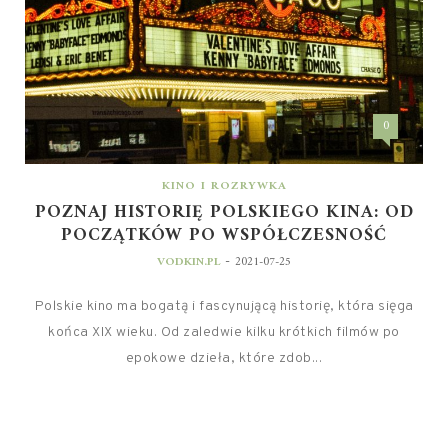
0
KINO I ROZRYWKA
POZNAJ HISTORIĘ POLSKIEGO KINA: OD
POCZĄTKÓW PO WSPÓŁCZESNOŚĆ
-
VODKIN.PL
2021-07-25
Polskie kino ma bogatą i fascynującą historię, która sięga
końca XIX wieku. Od zaledwie kilku krótkich filmów po
epokowe dzieła, które zdob...