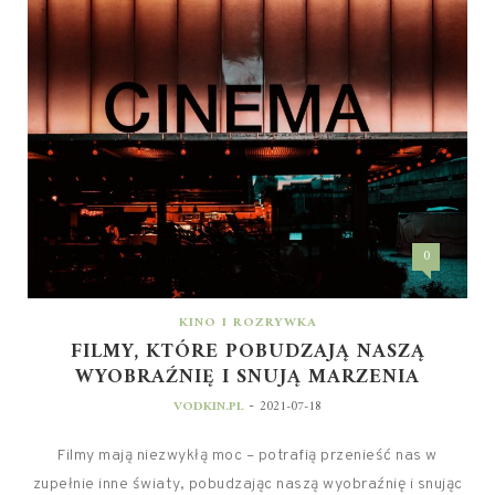
0
KINO I ROZRYWKA
FILMY, KTÓRE POBUDZAJĄ NASZĄ
WYOBRAŹNIĘ I SNUJĄ MARZENIA
-
VODKIN.PL
2021-07-18
Filmy mają niezwykłą moc – potrafią przenieść nas w
zupełnie inne światy, pobudzając naszą wyobraźnię i snując