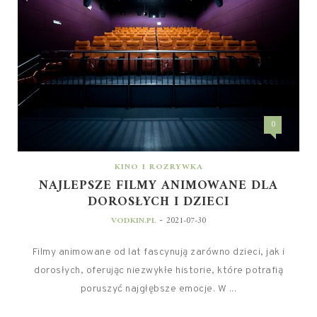
0
KINO I ROZRYWKA
NAJLEPSZE FILMY ANIMOWANE DLA
DOROSŁYCH I DZIECI
-
VODKIN.PL
2021-07-30
Filmy animowane od lat fascynują zarówno dzieci, jak i
dorosłych, oferując niezwykłe historie, które potrafią
poruszyć najgłębsze emocje. W ...