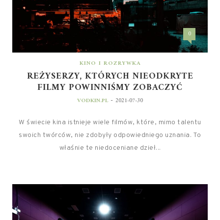
0
KINO I ROZRYWKA
REŻYSERZY, KTÓRYCH NIEODKRYTE
FILMY POWINNIŚMY ZOBACZYĆ
-
VODKIN.PL
2021-07-30
W świecie kina istnieje wiele filmów, które, mimo talentu
swoich twórców, nie zdobyły odpowiedniego uznania. To
właśnie te niedoceniane dzieł...