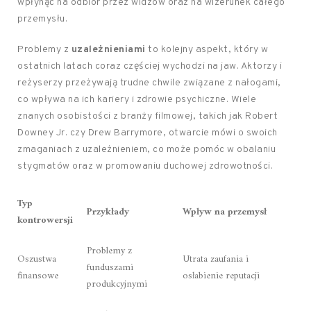
wpłynąć na odbiór przez widzów oraz na wizerunek całego
przemysłu.
Problemy z
uzależnieniami
to kolejny aspekt, który w
ostatnich latach coraz częściej wychodzi na jaw. Aktorzy i
reżyserzy przeżywają trudne chwile związane z nałogami,
co wpływa na ich kariery i zdrowie psychiczne. Wiele
znanych osobistości z branży filmowej, takich jak Robert
Downey Jr. czy Drew Barrymore, otwarcie mówi o swoich
zmaganiach z uzależnieniem, co może pomóc w obalaniu
stygmatów oraz w promowaniu duchowej zdrowotności.
Typ
Przykłady
Wpływ na przemysł
kontrowersji
Problemy z
Oszustwa
Utrata zaufania i
funduszami
finansowe
osłabienie reputacji
produkcyjnymi