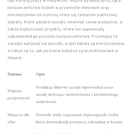
nad kulturą pracy w Hollywood. Ważne pytania dotyczące
bezpieczeństwa kobiet w przemyśle filmowym oraz
mechanizmów ich ochrony stały się tematem publicznej
debaty. Wiele gwiazd zaczęło zmieniać swoje podejście, a
także bojkotować projekty, które nie zapewniały
odpowiedniego poziomu bezpieczeństwa. Przemiany te
zaczęły wpływać na sposób, w jaki fabuły są konstruowane,
a także na to, jak postacie kobiece są przedstawiane w
filmach.
Zmiana
Opis
Produkcje filmowe zaczęły wprowadzać jasne
Większa
zasady dotyczące molestowania i niewłaściwego
przejrzystość
zachowania.
Wsparcie dla
Powstało wiele organizacji wspierających osoby,
ofiar
które doświadczyły przemocy seksualnej w branży.