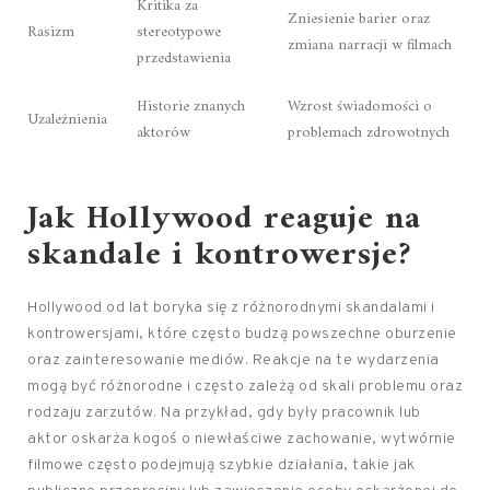
Kritika za
Zniesienie barier oraz
Rasizm
stereotypowe
zmiana narracji w filmach
przedstawienia
Historie znanych
Wzrost świadomości o
Uzależnienia
aktorów
problemach zdrowotnych
Jak Hollywood reaguje na
skandale i kontrowersje?
Hollywood od lat boryka się z różnorodnymi skandalami i
kontrowersjami, które często budzą powszechne oburzenie
oraz zainteresowanie mediów. Reakcje na te wydarzenia
mogą być różnorodne i często zależą od skali problemu oraz
rodzaju zarzutów. Na przykład, gdy były pracownik lub
aktor oskarża kogoś o niewłaściwe zachowanie, wytwórnie
filmowe często podejmują szybkie działania, takie jak