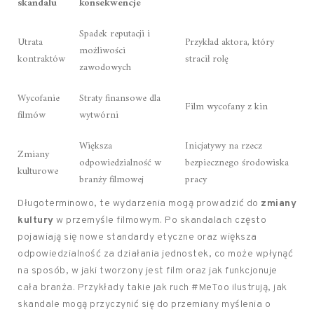
skandalu
konsekwencje
Spadek reputacji i
Utrata
Przykład aktora, który
możliwości
kontraktów
stracił rolę
zawodowych
Wycofanie
Straty finansowe dla
Film wycofany z kin
filmów
wytwórni
Większa
Inicjatywy na rzecz
Zmiany
odpowiedzialność w
bezpiecznego środowiska
kulturowe
branży filmowej
pracy
Długoterminowo, te wydarzenia mogą prowadzić do
zmiany
kultury
w przemyśle filmowym. Po skandalach często
pojawiają się nowe standardy etyczne oraz większa
odpowiedzialność za działania jednostek, co może wpłynąć
na sposób, w jaki tworzony jest film oraz jak funkcjonuje
cała branża. Przykłady takie jak ruch #MeToo ilustrują, jak
skandale mogą przyczynić się do przemiany myślenia o