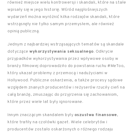
również miejsce wielu kontrowersji i skandali, które na stałe
wpisały się w jego historię. Wśród najgłośniejszych
wydarzeń można wyróżnić kilka rodzajów skandali, które
wstrząsnęły nie tylko samym przemysłem, ale również
opinią publiczną.
Jednym z najbardziej wstrząsających tematów są skandale
dotyczące
wykorzystywania seksualnego
. Odkrycie
przypadków wykorzystywania przez wpływowe osoby w
branży filmowej doprowadziło do powstania ruchu #MeToo,
który ukazał problemy z przemocą i nadużyciami w
Hollywood. Publiczne oskarżenia, a także procesy sądowe
względem znanych producentów i reżyserów rzuciły cień na
całą branżę, zmuszając do przyjrzenia się zachowaniom,
które przez wiele lat były ignorowane.
Innym znaczącym skandalem były
oszustwa finansowe
,
które trafiły na czołówki gazet. Wiele celebrytów i
producentów zostało oskarżonych o różnego rodzaju