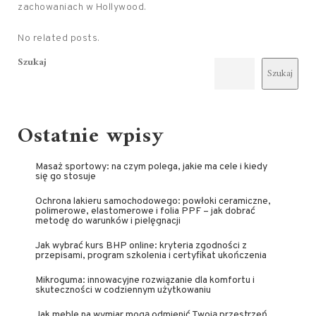
zachowaniach w Hollywood.
No related posts.
Szukaj
Szukaj
Ostatnie wpisy
Masaż sportowy: na czym polega, jakie ma cele i kiedy
się go stosuje
Ochrona lakieru samochodowego: powłoki ceramiczne,
polimerowe, elastomerowe i folia PPF – jak dobrać
metodę do warunków i pielęgnacji
Jak wybrać kurs BHP online: kryteria zgodności z
przepisami, program szkolenia i certyfikat ukończenia
Mikroguma: innowacyjne rozwiązanie dla komfortu i
skuteczności w codziennym użytkowaniu
Jak meble na wymiar mogą odmienić Twoją przestrzeń