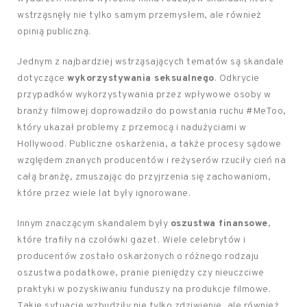
wstrząsnęły nie tylko samym przemysłem, ale również
opinią publiczną.
Jednym z najbardziej wstrząsających tematów są skandale
dotyczące
wykorzystywania seksualnego
. Odkrycie
przypadków wykorzystywania przez wpływowe osoby w
branży filmowej doprowadziło do powstania ruchu #MeToo,
który ukazał problemy z przemocą i nadużyciami w
Hollywood. Publiczne oskarżenia, a także procesy sądowe
względem znanych producentów i reżyserów rzuciły cień na
całą branżę, zmuszając do przyjrzenia się zachowaniom,
które przez wiele lat były ignorowane.
Innym znaczącym skandalem były
oszustwa finansowe
,
które trafiły na czołówki gazet. Wiele celebrytów i
producentów zostało oskarżonych o różnego rodzaju
oszustwa podatkowe, pranie pieniędzy czy nieuczciwe
praktyki w pozyskiwaniu funduszy na produkcje filmowe.
Takie sytuacje wzbudziły nie tylko zdziwienie, ale również