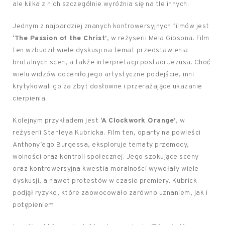
ale kilka z nich szczególnie wyróżnia się na tle innych.
Jednym z najbardziej znanych kontrowersyjnych filmów jest
‘The Passion of the Christ’
, w reżyserii Mela Gibsona. Film
ten wzbudził wiele dyskusji na temat przedstawienia
brutalnych scen, a także interpretacji postaci Jezusa. Choć
wielu widzów doceniło jego artystyczne podejście, inni
krytykowali go za zbyt dosłowne i przerażające ukazanie
cierpienia.
Kolejnym przykładem jest
‘A Clockwork Orange’
, w
reżyserii Stanleya Kubricka. Film ten, oparty na powieści
Anthony’ego Burgessa, eksploruje tematy przemocy,
wolności oraz kontroli społecznej. Jego szokujące sceny
oraz kontrowersyjna kwestia moralności wywołały wiele
dyskusji, a nawet protestów w czasie premiery. Kubrick
podjął ryzyko, które zaowocowało zarówno uznaniem, jak i
potępieniem.