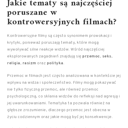
Jakie tematy są najczęściej
poruszane w
kontrowersyjnych filmach?
Kontrowersyjne filmy są często synonimem prowokacji i
krytyki, ponieważ poruszają tematy, które mogą
wywoływać silne reakcje widzów. Wśród najczęściej
eksplorowanych zagadnień znajdują się
przemoc
,
seks
,
religia
,
rasizm
oraz
polityka
.
Przemoc w filmach jest często analizowana w kontekście jej
wpływu na widza i społeczeństwo. Filmy mogą pokazywać
nie tylko fizyczną przemoc, ale również przemoc
psychologiczną, co skłania widzów do refleksji nad agresją i
jej uwarunkowaniami. Tematyka ta pozwala również na
głębsze zrozumienie, dlaczego przemoc jest obecna w
życiu codziennym oraz jakie mogą być jej konsekwencje.