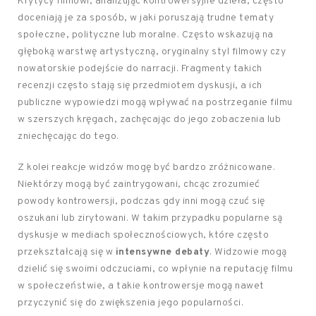
Krytycy filmowi, analizując kontrowersyjne dzieła, często
doceniają je za sposób, w jaki poruszają trudne tematy
społeczne, polityczne lub moralne. Często wskazują na
głęboką warstwę artystyczną, oryginalny styl filmowy czy
nowatorskie podejście do narracji. Fragmenty takich
recenzji często stają się przedmiotem dyskusji, a ich
publiczne wypowiedzi mogą wpływać na postrzeganie filmu
w szerszych kręgach, zachęcając do jego zobaczenia lub
zniechęcając do tego.
Z kolei reakcje widzów mogę być bardzo zróżnicowane.
Niektórzy mogą być zaintrygowani, chcąc zrozumieć
powody kontrowersji, podczas gdy inni mogą czuć się
oszukani lub zirytowani. W takim przypadku popularne są
dyskusje w mediach społecznościowych, które często
przekształcają się w
intensywne debaty
. Widzowie mogą
dzielić się swoimi odczuciami, co wpłynie na reputację filmu
w społeczeństwie, a takie kontrowersje mogą nawet
przyczynić się do zwiększenia jego popularności.