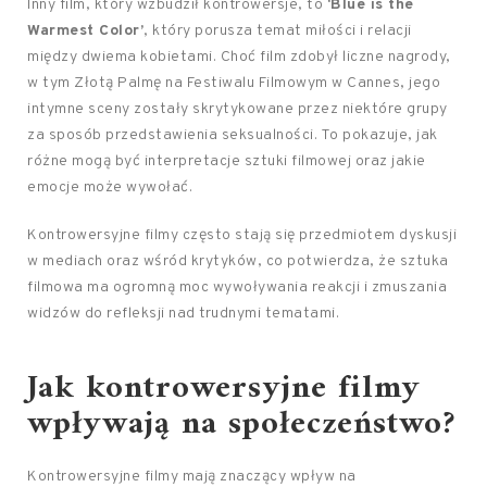
Inny film, który wzbudził kontrowersje, to
‘Blue is the
Warmest Color’
, który porusza temat miłości i relacji
między dwiema kobietami. Choć film zdobył liczne nagrody,
w tym Złotą Palmę na Festiwalu Filmowym w Cannes, jego
intymne sceny zostały skrytykowane przez niektóre grupy
za sposób przedstawienia seksualności. To pokazuje, jak
różne mogą być interpretacje sztuki filmowej oraz jakie
emocje może wywołać.
Kontrowersyjne filmy często stają się przedmiotem dyskusji
w mediach oraz wśród krytyków, co potwierdza, że sztuka
filmowa ma ogromną moc wywoływania reakcji i zmuszania
widzów do refleksji nad trudnymi tematami.
Jak kontrowersyjne filmy
wpływają na społeczeństwo?
Kontrowersyjne filmy mają znaczący wpływ na