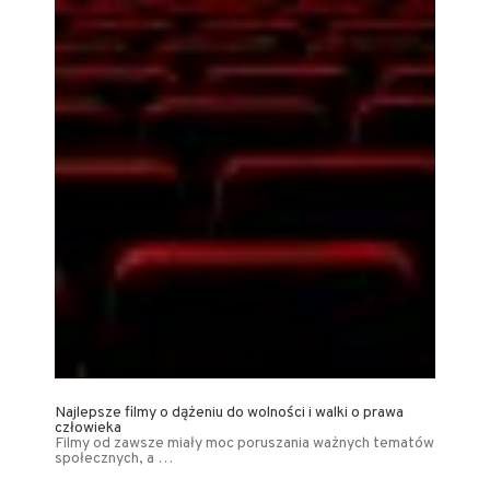
Najlepsze filmy o dążeniu do wolności i walki o prawa
człowieka
Filmy od zawsze miały moc poruszania ważnych tematów
społecznych, a …