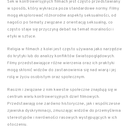
Sek w kontrowersyjnych filmach jest często przedstawiany
w sposób, który wykracza poza standardowe normy. Filmy
mogą eksplorować różnorodne aspekty seksualności, od
nagości po tematy związane z orientacją seksualną, co
często staje się przyczyną debat na temat moralności i
etyki w sztuce.
Religia w filmach z kolei jest często używana jako narzędzie
do krytyki lub do analizy konfliktów światopoglądowych.
Filmy przedstawiające różne wierzenia oraz ich praktyki
mogą skłonić widzów do zastanowienia się nad wiarą i jej
rolą w życiu osobistym oraz społecznym.
Rasizm i związane z nim kwestie społeczne znajdują się w
centrum wielu kontrowersyjnych dzieł filmowych.
Przedstawiają one zarówno historyczne, jak i współczesne
zjawiska dyskryminacji, zmuszając widzów do przemyślenia
stereotypów i nierówności rasowych występujących w ich
otoczeniu.