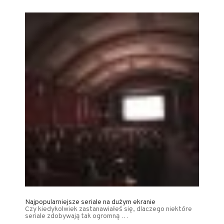
Najpopularniejsze seriale na dużym ekranie
Czy kiedykolwiek zastanawiałeś się, dlaczego niektóre
seriale zdobywają tak ogromną …