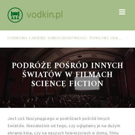
OCHRONA LAKIERU SAMOCHODOWEGO: POWŁOKI CERAMICZNE, POLIMEROWE, ELASTOMEROWE I FOLIA PPF – JAK DOBRAĆ METODĘ DO WARUNKÓW I PIELĘGNACJI
PODRÓŻE POŚRÓD INNYCH
ŚWIATÓW W FILMACH
SCIENCE FICTION
Jest coś fascynującego w podróżach pośród innych
światów. Niezależnie od tego, czy oglądamy je na dużym
ekranie kina, czy na naszych telewizorach w domu, filmy