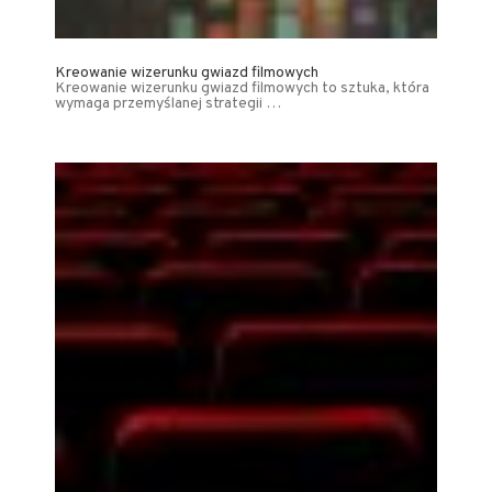
Kreowanie wizerunku gwiazd filmowych
Kreowanie wizerunku gwiazd filmowych to sztuka, która
wymaga przemyślanej strategii …