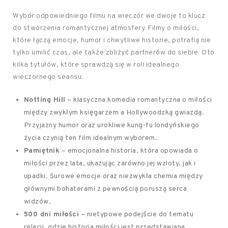
Wybór odpowiedniego filmu na wieczór we dwoje to klucz
do stworzenia romantycznej atmosfery. Filmy o miłości,
które łączą emocje, humor i chwytliwe historie, potrafią nie
tylko umilić czas, ale także zbliżyć partnerów do siebie. Oto
kilka tytułów, które sprawdzą się w roli idealnego
wieczornego seansu.
Notting Hill
– klasyczna komedia romantyczna o miłości
między zwykłym księgarzem a Hollywoodzką gwiazdą.
Przyjazny humor oraz urokliwe kung-fu londyńskiego
życia czynią ten film idealnym wyborem.
Pamiętnik
– emocjonalna historia, która opowiada o
miłości przez lata, ukazując zarówno jej wzloty, jak i
upadki. Surowe emocje oraz niezwykła chemia między
głównymi bohaterami z pewnością poruszą serca
widzów.
500 dni miłości
– nietypowe podejście do tematu
relacji, gdzie historia miłości jest przedstawiana