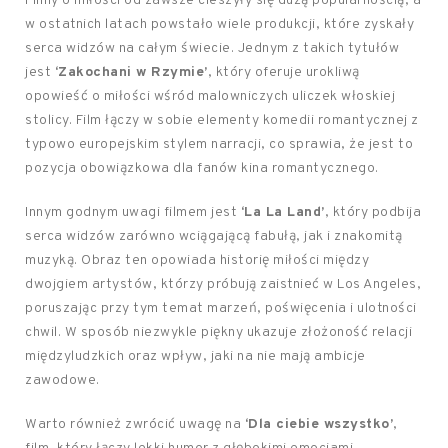
Filmy o miłości od zawsze cieszyły się dużą popularnością, a
w ostatnich latach powstało wiele produkcji, które zyskały
serca widzów na całym świecie. Jednym z takich tytułów
jest
‘Zakochani w Rzymie’
, który oferuje urokliwą
opowieść o miłości wśród malowniczych uliczek włoskiej
stolicy. Film łączy w sobie elementy komedii romantycznej z
typowo europejskim stylem narracji, co sprawia, że jest to
pozycja obowiązkowa dla fanów kina romantycznego.
Innym godnym uwagi filmem jest
‘La La Land’
, który podbija
serca widzów zarówno wciągającą fabułą, jak i znakomitą
muzyką. Obraz ten opowiada historię miłości między
dwojgiem artystów, którzy próbują zaistnieć w Los Angeles,
poruszając przy tym temat marzeń, poświęcenia i ulotności
chwil. W sposób niezwykle piękny ukazuje złożoność relacji
międzyludzkich oraz wpływ, jaki na nie mają ambicje
zawodowe.
Warto również zwrócić uwagę na
‘Dla ciebie wszystko’
,