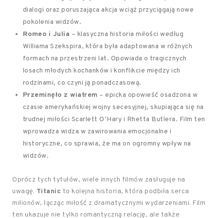
dialogi oraz poruszająca akcja wciąż przyciągają nowe
pokolenia widzów.
Romeo i Julia
– klasyczna historia miłości według
Williama Szekspira, która była adaptowana w różnych
formach na przestrzeni lat. Opowiada o tragicznych
losach młodych kochanków i konflikcie między ich
rodzinami, co czyni ją ponadczasową.
Przeminęło z wiatrem
– epicka opowieść osadzona w
czasie amerykańskiej wojny secesyjnej, skupiająca się na
trudnej miłości Scarlett O’Hary i Rhetta Butlera. Film ten
wprowadza widza w zawirowania emocjonalne i
historyczne, co sprawia, że ma on ogromny wpływ na
widzów.
Oprócz tych tytułów, wiele innych filmów zasługuje na
uwagę.
Titanic
to kolejna historia, która podbiła serca
milionów, łącząc miłość z dramatycznymi wydarzeniami. Film
ten ukazuje nie tylko romantyczną relację, ale także