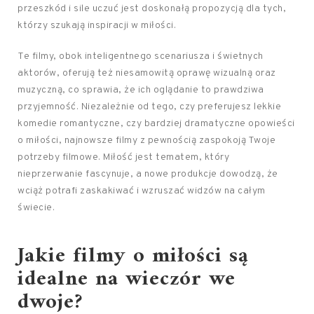
przeszkód i sile uczuć jest doskonałą propozycją dla tych,
którzy szukają inspiracji w miłości.
Te filmy, obok inteligentnego scenariusza i świetnych
aktorów, oferują też niesamowitą oprawę wizualną oraz
muzyczną, co sprawia, że ich oglądanie to prawdziwa
przyjemność. Niezależnie od tego, czy preferujesz lekkie
komedie romantyczne, czy bardziej dramatyczne opowieści
o miłości, najnowsze filmy z pewnością zaspokoją Twoje
potrzeby filmowe. Miłość jest tematem, który
nieprzerwanie fascynuje, a nowe produkcje dowodzą, że
wciąż potrafi zaskakiwać i wzruszać widzów na całym
świecie.
Jakie filmy o miłości są
idealne na wieczór we
dwoje?