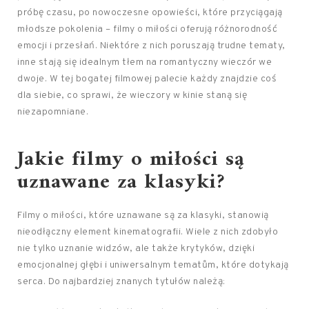
próbę czasu, po nowoczesne opowieści, które przyciągają
młodsze pokolenia – filmy o miłości oferują różnorodność
emocji i przesłań. Niektóre z nich poruszają trudne tematy,
inne stają się idealnym tłem na romantyczny wieczór we
dwoje. W tej bogatej filmowej palecie każdy znajdzie coś
dla siebie, co sprawi, że wieczory w kinie staną się
niezapomniane.
Jakie filmy o miłości są
uznawane za klasyki?
Filmy o miłości, które uznawane są za klasyki, stanowią
nieodłączny element kinematografii. Wiele z nich zdobyło
nie tylko uznanie widzów, ale także krytyków, dzięki
emocjonalnej głębi i uniwersalnym tematům, które dotykają
serca. Do najbardziej znanych tytułów należą: