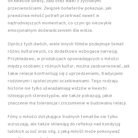
on kwestie utraty, żalu oraz walki z życiowymi
przeciwnościami. Związek bohaterów pokazuje, jak
prawdziwa miłość potrafi przetrwać nawet w
najtrudniejszych momentach, co czyni go niezwykle
emocjonalnym doświadczeniem dla widza.
Oprócz tych dwóch, wiele innych filmów podejmuje temat
różnic kulturowych, co dodatkowo wzbogaca narrację.
Przykładowo, w produkcjach opowiadających o miłości
między osobami z różnych kultur, można zaobserwować, jak
takie relacje konfrontują się z uprzedzeniami, tradycjami
rodzinnymi i społecznymi oczekiwaniami. Tego rodzaju
historie nie tylko uświadamiają widzów w kwestii
istniejących stereotypów, ale także pokazują, jakie
znaczenie ma tolerancja i zrozumienie w budowaniu relacji.
Filmy o miłości dotykające trudnych tematów nie tylko
wzruszają, ale także skłaniają do refleksji nad kondycją
ludzkich uczuć oraz siłą, z jaką miłość może pokonywać