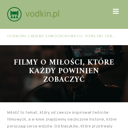
OCHRONA LAKIERU SAMOCHODOWEGO: POWŁOKI CERAMICZNE, POLIMEROWE, ELASTOMEROWE I FOLIA PPF – JAK DOBRAĆ METODĘ DO WARUNKÓW I PIELĘGNACJI
FILMY O MIŁOŚCI, KTÓRE
KAŻDY POWINIEN
ZOBACZYĆ
Miłość to temat, który od zawsze inspirował twórców
filmowych, a w kinie znajdziemy niezliczone historie, które
poruszają serca widzów. Od klasyków, które przetrwały