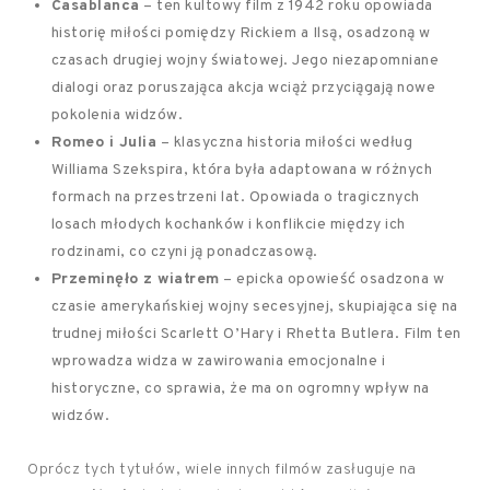
Casablanca
– ten kultowy film z 1942 roku opowiada
historię miłości pomiędzy Rickiem a Ilsą, osadzoną w
czasach drugiej wojny światowej. Jego niezapomniane
dialogi oraz poruszająca akcja wciąż przyciągają nowe
pokolenia widzów.
Romeo i Julia
– klasyczna historia miłości według
Williama Szekspira, która była adaptowana w różnych
formach na przestrzeni lat. Opowiada o tragicznych
losach młodych kochanków i konflikcie między ich
rodzinami, co czyni ją ponadczasową.
Przeminęło z wiatrem
– epicka opowieść osadzona w
czasie amerykańskiej wojny secesyjnej, skupiająca się na
trudnej miłości Scarlett O’Hary i Rhetta Butlera. Film ten
wprowadza widza w zawirowania emocjonalne i
historyczne, co sprawia, że ma on ogromny wpływ na
widzów.
Oprócz tych tytułów, wiele innych filmów zasługuje na