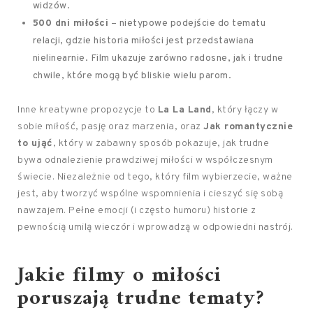
widzów.
500 dni miłości
– nietypowe podejście do tematu
relacji, gdzie historia miłości jest przedstawiana
nielinearnie. Film ukazuje zarówno radosne, jak i trudne
chwile, które mogą być bliskie wielu parom.
Inne kreatywne propozycje to
La La Land
, który łączy w
sobie miłość, pasję oraz marzenia, oraz
Jak romantycznie
to ująć
, który w zabawny sposób pokazuje, jak trudne
bywa odnalezienie prawdziwej miłości w współczesnym
świecie. Niezależnie od tego, który film wybierzecie, ważne
jest, aby tworzyć wspólne wspomnienia i cieszyć się sobą
nawzajem. Pełne emocji (i często humoru) historie z
pewnością umilą wieczór i wprowadzą w odpowiedni nastrój.
Jakie filmy o miłości
poruszają trudne tematy?