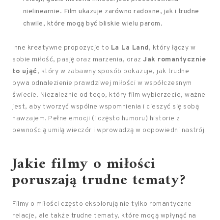
nielinearnie. Film ukazuje zarówno radosne, jak i trudne
chwile, które mogą być bliskie wielu parom.
Inne kreatywne propozycje to
La La Land
, który łączy w
sobie miłość, pasję oraz marzenia, oraz
Jak romantycznie
to ująć
, który w zabawny sposób pokazuje, jak trudne
bywa odnalezienie prawdziwej miłości w współczesnym
świecie. Niezależnie od tego, który film wybierzecie, ważne
jest, aby tworzyć wspólne wspomnienia i cieszyć się sobą
nawzajem. Pełne emocji (i często humoru) historie z
pewnością umilą wieczór i wprowadzą w odpowiedni nastrój.
Jakie filmy o miłości
poruszają trudne tematy?
Filmy o miłości często eksplorują nie tylko romantyczne
relacje, ale także trudne tematy, które mogą wpłynąć na