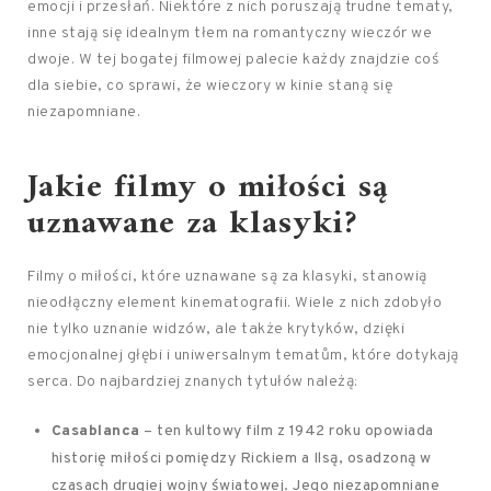
emocji i przesłań. Niektóre z nich poruszają trudne tematy,
inne stają się idealnym tłem na romantyczny wieczór we
dwoje. W tej bogatej filmowej palecie każdy znajdzie coś
dla siebie, co sprawi, że wieczory w kinie staną się
niezapomniane.
Jakie filmy o miłości są
uznawane za klasyki?
Filmy o miłości, które uznawane są za klasyki, stanowią
nieodłączny element kinematografii. Wiele z nich zdobyło
nie tylko uznanie widzów, ale także krytyków, dzięki
emocjonalnej głębi i uniwersalnym tematům, które dotykają
serca. Do najbardziej znanych tytułów należą:
Casablanca
– ten kultowy film z 1942 roku opowiada
historię miłości pomiędzy Rickiem a Ilsą, osadzoną w
czasach drugiej wojny światowej. Jego niezapomniane