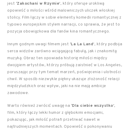
jest
‘Zakochani w Rzymie’
, który oferuje urokliwą
opowieść o miłości wśród malowniczych uliczek włoskiej
stolicy. Film łączy w sobie elementy komedii romantycznej z
typowo europejskim stylem narracji, co sprawia, że jest to
pozycja obowiązkowa dla fanów kina romantycznego.
Innym godnym uwagi filmem jest
‘La La Land’
, który podbija
serca widzów zarówno wciągającą fabułą, jak i znakomitą
muzyką. Obraz ten opowiada historię miłości między
dwojgiem artystów, którzy próbują zaistnieć w Los Angeles,
poruszając przy tym temat marzeń, poświęcenia i ulotności
chwil. W sposób niezwykle piękny ukazuje złożoność relacji
międzyludzkich oraz wpływ, jaki na nie mają ambicje
zawodowe.
Warto również zwrócić uwagę na
‘Dla ciebie wszystko’
,
film, który łączy lekki humor z głębokimi emocjami,
pokazując, jak miłość potrafi przetrwać nawet w
najtrudniejszych momentach. Opowieść o pokonywaniu