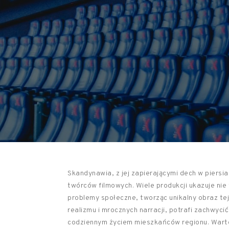
Skandynawia, z jej zapierającymi dech w piersia
twórców filmowych. Wiele produkcji ukazuje nie 
problemy społeczne, tworząc unikalny obraz te
realizmu i mrocznych narracji, potrafi zachwycić
codziennym życiem mieszkańców regionu. Warto 