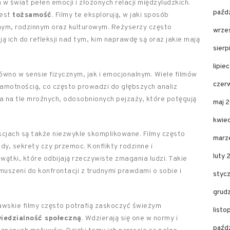
 świat pełen emocji i złożonych relacji międzyludzkich.
paźd
jest
tożsamość
. Filmy te eksplorują, w jaki sposób
znym, rodzinnym oraz kulturowym. Reżyserzy często
wrze
ą ich do refleksji nad tym, kim naprawdę są oraz jakie mają
sier
lipie
równo w sensie fizycznym, jak i emocjonalnym. Wiele filmów
czer
samotnością, co często prowadzi do głębszych analiz
 na tle mroźnych, odosobnionych pejzaży, które potęgują
maj 
kwie
cjach są także niezwykle skomplikowane. Filmy często
marz
ady, sekrety czy przemoc. Konflikty rodzinne i
luty 
ątki, które odbijają rzeczywiste zmagania ludzi. Takie
muszeni do konfrontacji z trudnymi prawdami o sobie i
styc
grud
skie filmy często potrafią zaskoczyć świeżym
listo
iedzialność społeczną
. Wdzierają się one w normy i
paźdz