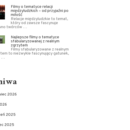
Filmy o tematyce relacji
międzyludzkich – od przyjaźni po
miłość
Relacje międzyludzkie to temat,
który od zawsze fascynuje
wno twórców …
Najlepsze filmy o tematyce
sfabularyzowanej z realnym
zgrzytem
Filmy sfabularyzowane z realnym
tem to niezwykle fascynujący gatunek,
y …
hiwa
wiec 2026
2026
pień 2025
ec 2025