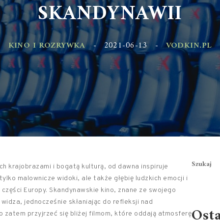
SKANDYNAWII
KINO I ROZRYWKA
-
2021-06-13
-
VODKIN.PL
Szukaj
ch krajobrazami i bogatą kulturą, od dawna inspiruje
tylko malownicze widoki, ale także głębię ludzkich emocji i
j części Europy. Skandynawskie kino, znane ze swojego
 widza, jednocześnie skłaniając do refleksji nad
Ost
zatem przyjrzeć się bliżej filmom, które oddają atmosferę