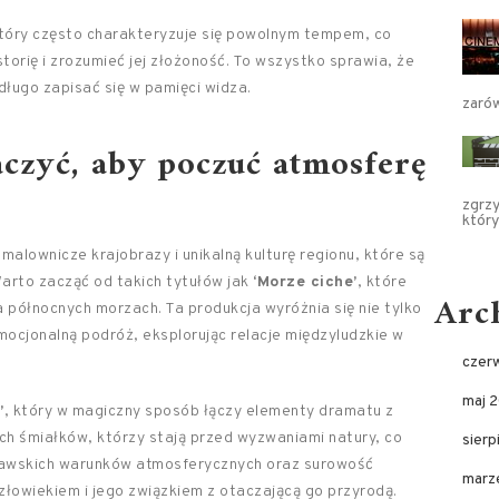
 który często charakteryzuje się powolnym tempem, co
orię i zrozumieć jej złożoność. To wszystko sprawia, że
długo zapisać się w pamięci widza.
zaró
aczyć, aby poczuć atmosferę
zgrzy
któr
alownicze krajobrazy i unikalną kulturę regionu, które są
Warto zacząć od takich tytułów jak
‘Morze ciche’
, które
Arc
a północnych morzach. Ta produkcja wyróżnia się nie tylko
mocjonalną podróż, eksplorując relacje międzyludzkie w
czer
maj 
’
, który w magiczny sposób łączy elementy dramatu z
ch śmiałków, którzy stają przed wyzwaniami natury, co
sier
awskich warunków atmosferycznych oraz surowość
marz
człowiekiem i jego związkiem z otaczającą go przyrodą.