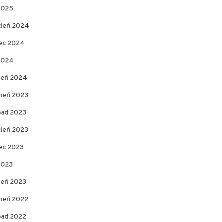
 2025
zień 2024
ec 2024
 2024
zeń 2024
zień 2023
opad 2023
cień 2023
ec 2023
2023
zeń 2023
zień 2022
opad 2022