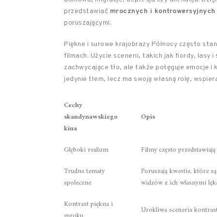
przedstawiać
mrocznych i kontrowersyjnych 
poruszającymi.
Piękne i surowe krajobrazy Północy często sta
filmach. Użycie scenerii, takich jak fiordy, lasy 
zachwycające tło, ale także potęguje emocje i 
jedynie tłem, lecz ma swoją własną rolę, wspiera
Cechy
skandynawskiego
Opis
kina
Głęboki realizm
Filmy często przedstawiają 
Trudne tematy
Poruszają kwestie, które s
społeczne
widzów z ich własnymi lęk
Kontrast piękna i
Urokliwa sceneria kontras
mroku