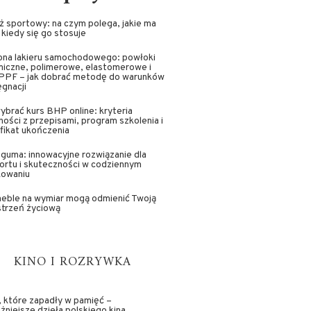
 sportowy: na czym polega, jakie ma
i kiedy się go stosuje
ona lakieru samochodowego: powłoki
miczne, polimerowe, elastomerowe i
 PPF – jak dobrać metodę do warunków
ęgnacji
ybrać kurs BHP online: kryteria
ości z przepisami, program szkolenia i
fikat ukończenia
guma: innowacyjne rozwiązanie dla
rtu i skuteczności w codziennym
kowaniu
meble na wymiar mogą odmienić Twoją
strzeń życiową
KINO I ROZRYWKA
, które zapadły w pamięć –
żniejsze dzieła polskiego kina