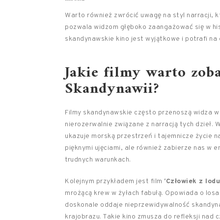
Warto również zwrócić uwagę na styl narracji,
pozwala widzom głęboko zaangażować się w hist
skandynawskie kino jest wyjątkowe i potrafi na 
Jakie filmy warto zob
Skandynawii?
Filmy skandynawskie często przenoszą widza w m
nierozerwalnie związane z narracją tych dzieł. 
ukazuje morską przestrzeń i tajemnicze życie n
pięknymi ujęciami, ale również zabierze nas w e
trudnych warunkach.
Kolejnym przykładem jest film
‘Człowiek z lodu
mrożącą krew w żyłach fabułą. Opowiada o losa
doskonale oddaje nieprzewidywalność skandyn
krajobrazu. Takie kino zmusza do refleksji nad 