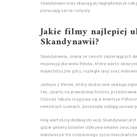
Skandynawii oraz ukazują jej najpiękniejsze zak
poruszają serca i umysły.
Jakie filmy najlepiej 
Skandynawii?
Skandynawia, znana ze swoich zapierających dech
inspiracją dla wielu filmów, które warto obejrz
majestatyczne góry, rozległe lasy oraz malowni
Jednym z filmów, który skutecznie ukazuje pięk
ten, oparty na prawdziwej historii, przedstawi
Chociaż fabuła rozgrywa się w Ameryce Północnej
niektórych scenach, doskonale oddają surowe pi
Inną wartością dodaną do wizji Skandynawii jest
gdzie główny bohater odkrywa lokalne zwyczaje i
malownicze tło codziennego życia mieszkańców