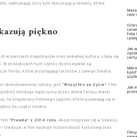
ątki, odkrywając przy tym fascynujące tematy, które
Masaż
cele 
Ochr
ukazują piękno
cera
folia
i piel
Jak w
zgodn
 w piersiach krajobrazów oraz unikalnej kultury, stała się
certy
eć. W produkcjach tych często dostrzegalne są
Mikro
cze fiordy, które przyciągają turystów z całego świata.
komfo
użyt
no skandynawskiej natury, jest
“Wszystko za życie”
. Film
Jak 
prze
a podróż młodego mężczyzny przez dzikie tereny Alaski.
, to krajobrazy Fińskiego Laponii, które pojawiają się w
ękno tej części świata.
 film
“Prawda” z 2014 roku
. Akcja rozgrywa się w Szwecji,
 tradycje, a film ilustruje różnorodność kulturową oraz
Filmy
.
najwa