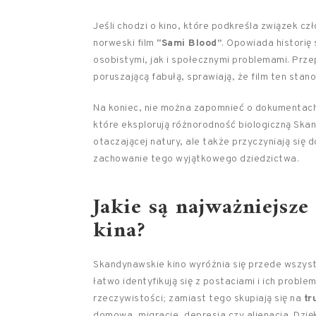
Jeśli chodzi o kino, które podkreśla związek c
norweski film
“Sami Blood”
. Opowiada historię
osobistymi, jak i społecznymi problemami. Prze
poruszającą fabułą, sprawiają, że film ten stan
Na koniec, nie można zapomnieć o dokumentach 
które eksplorują różnorodność biologiczną Skand
otaczającej natury, ale także przyczyniają się 
zachowanie tego wyjątkowego dziedzictwa.
Jakie są najważniejsz
kina?
Skandynawskie kino wyróżnia się przede wszys
łatwo identyfikują się z postaciami i ich proble
rzeczywistości; zamiast tego skupiają się na
tr
domowa, migracje, depresja czy alienacja. Dzię