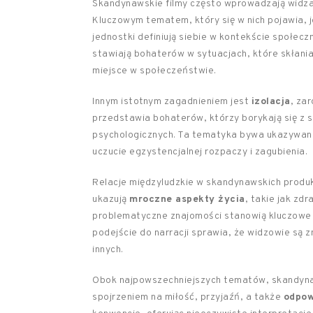
Skandynawskie filmy często wprowadzają widza w
Kluczowym tematem, który się w nich pojawia, 
jednostki definiują siebie w kontekście społec
stawiają bohaterów w sytuacjach, które skłaniaj
miejsce w społeczeństwie.
Innym istotnym zagadnieniem jest
izolacja
, za
przedstawia bohaterów, którzy borykają się z 
psychologicznych. Ta tematyka bywa ukazywana
uczucie egzystencjalnej rozpaczy i zagubienia.
Relacje międzyludzkie w skandynawskich produk
ukazują
mroczne aspekty życia
, takie jak zdr
problematyczne znajomości stanowią kluczowe w
podejście do narracji sprawia, że widzowie są z
innych.
Obok najpowszechniejszych tematów, skandynaw
spojrzeniem na miłość, przyjaźń, a także
odpow