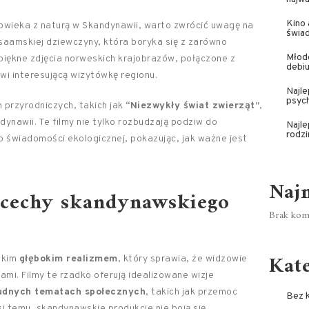
Kino 
złowieka z naturą w Skandynawii, warto zwrócić uwagę na
świa
 saamskiej dziewczyny, która boryka się z zarówno
Młode
piękne zdjęcia norweskich krajobrazów, połączone z
debiu
owi interesującą wizytówkę regionu.
Najle
psyc
przyrodniczych, takich jak
“Niezwykły świat zwierząt”
,
ynawii. Te filmy nie tylko rozbudzają podziw do
Najle
rodzi
do świadomości ekologicznej, pokazując, jak ważne jest
Naj
e cechy skandynawskiego
Brak kome
Kat
tkim
głębokim realizmem
, który sprawia, że widzowie
mami. Filmy te rzadko oferują idealizowane wizje
udnych tematach społecznych
, takich jak przemoc
Bez k
ki temu, skandynawskie produkcje nie boją się