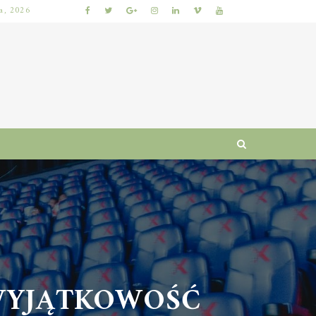
ia, 2026
JAK WYBRAĆ KURS BHP ONLINE: KRYTERIA ZGODNOŚCI Z PRZEPISAMI, PROGRAM SZKOLENIA I CERTYFIKAT UKOŃCZENIA
WYJĄTKOWOŚĆ