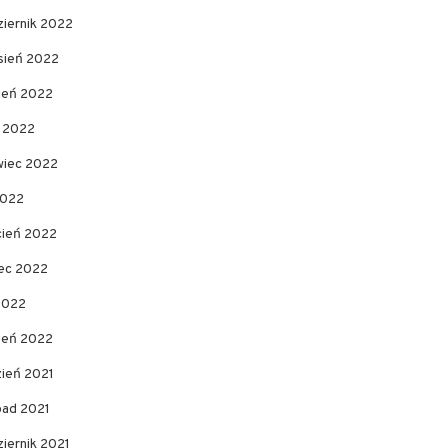
ziernik 2022
sień 2022
pień 2022
c 2022
wiec 2022
2022
cień 2022
ec 2022
2022
zeń 2022
zień 2021
pad 2021
iernik 2021