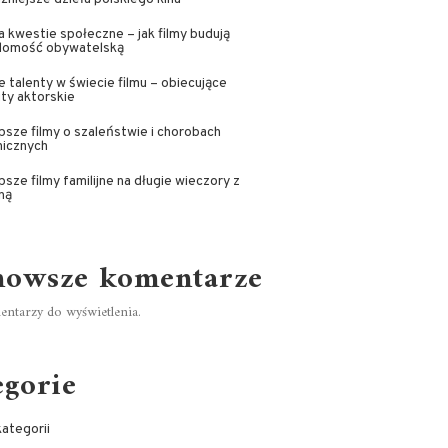
a kwestie społeczne – jak filmy budują
domość obywatelską
 talenty w świecie filmu – obiecujące
ty aktorskie
psze filmy o szaleństwie i chorobach
hicznych
psze filmy familijne na długie wieczory z
ną
nowsze komentarze
ntarzy do wyświetlenia.
egorie
ategorii