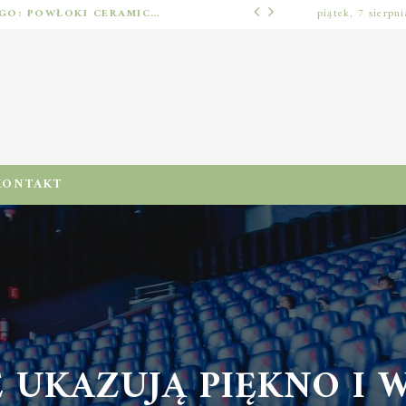
OCHRONA LAKIERU SAMOCHODOWEGO: POWŁOKI CERAMICZNE, POLIMEROWE, ELASTOMEROWE I FOLIA PPF – JAK DOBRAĆ METODĘ DO WARUNKÓW I PIELĘGNACJI
piątek, 7 sierpn
BEZ KATEGORII
KONTAKT
 UKAZUJĄ PIĘKNO I 