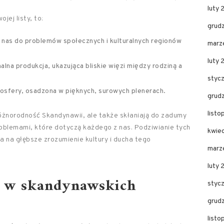
luty
jej listy, to:
grud
ża nas do problemów społecznych i kulturalnych regionów
marz
luty
lna produkcja, ukazująca bliskie więzi między rodziną a
styc
tmosfery, osadzona w pięknych, surowych plenerach.
grud
list
 różnorodność Skandynawii, ale także skłaniają do zadumy
roblemami, które dotyczą każdego z nas. Podziwianie tych
kwie
sa na głębsze zrozumienie kultury i ducha tego
marz
luty 
ą w skandynawskich
styc
grud
list