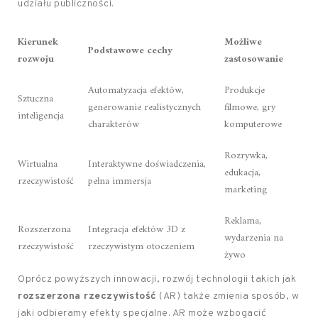
udziału publiczności.
Kierunek
Możliwe
Podstawowe cechy
rozwoju
zastosowanie
Automatyzacja efektów,
Produkcje
Sztuczna
generowanie realistycznych
filmowe, gry
inteligencja
charakterów
komputerowe
Rozrywka,
Wirtualna
Interaktywne doświadczenia,
edukacja,
rzeczywistość
pełna immersja
marketing
Reklama,
Rozszerzona
Integracja efektów 3D z
wydarzenia na
rzeczywistość
rzeczywistym otoczeniem
żywo
Oprócz powyższych innowacji, rozwój technologii takich jak
rozszerzona rzeczywistość
(AR) także zmienia sposób, w
jaki odbieramy efekty specjalne. AR może wzbogacić