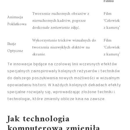
Filmu
Tworzenie ruchomych obrazów z
Film
Animacja
nieruchomych kadrów, poprzez
‘Człowiek
Poklatkowa
doskonałe zestawienie zdjęć.
z kamerą’
Wykorzystanie tricków wizualnych do
Film
Iluzje
tworzenia niezwykłych efektów na
‘Człowiek
Optyczne
ekranie.
z kamerą’
Te innowacje będące na czołowej linii wczesnych efektów
specjalnych zainspirowały kolejnych reżyserów i techników
do dalszego poszukiwania nowych możliwości w wizualnym
opowiadaniu historii. W każdych kolejnych dekadach efekty
specjalne rozwijały się, wprowadzając złożone techniki i
technologie, które zmieniły oblicze kina na zawsze.
Jak technologia
komputerowa zmieniła