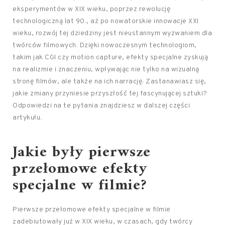
eksperymentów w XIX wieku, poprzez rewolucję
technologiczną lat 90., aż po nowatorskie innowacje XXI
wieku, rozwój tej dziedziny jest nieustannym wyzwaniem dla
twórców filmowych. Dzięki nowoczesnym technologiom,
takim jak CGI czy motion capture, efekty specjalne zyskują
na realizmie i znaczeniu, wpływając nie tylko na wizualną
stronę filmów, ale także na ich narrację. Zastanawiasz się,
jakie zmiany przyniesie przyszłość tej fascynującej sztuki?
Odpowiedzi na te pytania znajdziesz w dalszej części
artykułu.
Jakie były pierwsze
przełomowe efekty
specjalne w filmie?
Pierwsze przełomowe efekty specjalne w filmie
zadebiutowały już w XIX wieku, w czasach, gdy twórcy