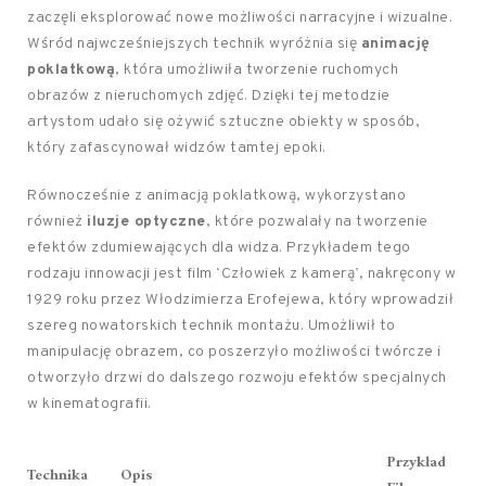
zaczęli eksplorować nowe możliwości narracyjne i wizualne.
Wśród najwcześniejszych technik wyróżnia się
animację
poklatkową
, która umożliwiła tworzenie ruchomych
obrazów z nieruchomych zdjęć. Dzięki tej metodzie
artystom udało się ożywić sztuczne obiekty w sposób,
który zafascynował widzów tamtej epoki.
Równocześnie z animacją poklatkową, wykorzystano
również
iluzje optyczne
, które pozwalały na tworzenie
efektów zdumiewających dla widza. Przykładem tego
rodzaju innowacji jest film ‘Człowiek z kamerą’, nakręcony w
1929 roku przez Włodzimierza Erofejewa, który wprowadził
szereg nowatorskich technik montażu. Umożliwił to
manipulację obrazem, co poszerzyło możliwości twórcze i
otworzyło drzwi do dalszego rozwoju efektów specjalnych
w kinematografii.
Przykład
Technika
Opis