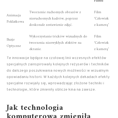
Filmu
Tworzenie ruchomych obrazów z
Film
Animacja
nieruchomych kadrów, poprzez
‘Człowiek
Poklatkowa
doskonałe zestawienie zdjęć.
z kamerą’
Wykorzystanie tricków wizualnych do
Film
Iluzje
tworzenia niezwykłych efektów na
‘Człowiek
Optyczne
ekranie.
z kamerą’
Te innowacje będące na czołowej linii wczesnych efektów
specjalnych zainspirowały kolejnych reżyserów i techników
do dalszego poszukiwania nowych możliwości w wizualnym
opowiadaniu historii. W każdych kolejnych dekadach efekty
specjalne rozwijały się, wprowadzając złożone techniki i
technologie, które zmieniły oblicze kina na zawsze.
Jak technologia
komputerowa zmieniła