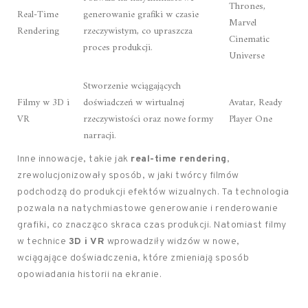
Thrones,
Real-Time
generowanie grafiki w czasie
Marvel
Rendering
rzeczywistym, co upraszcza
Cinematic
proces produkcji.
Universe
Stworzenie wciągających
Filmy w 3D i
doświadczeń w wirtualnej
Avatar, Ready
VR
rzeczywistości oraz nowe formy
Player One
narracji.
Inne innowacje, takie jak
real-time rendering
,
zrewolucjonizowały sposób, w jaki twórcy filmów
podchodzą do produkcji efektów wizualnych. Ta technologia
pozwala na natychmiastowe generowanie i renderowanie
grafiki, co znacząco skraca czas produkcji. Natomiast filmy
w technice
3D i VR
wprowadziły widzów w nowe,
wciągające doświadczenia, które zmieniają sposób
opowiadania historii na ekranie.