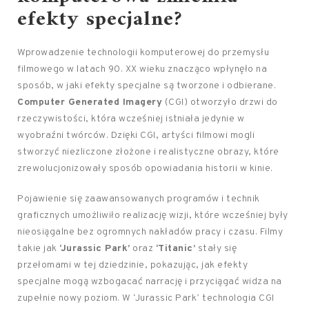
efekty specjalne?
Wprowadzenie technologii komputerowej do przemysłu
filmowego w latach 90. XX wieku znacząco wpłynęło na
sposób, w jaki efekty specjalne są tworzone i odbierane.
Computer Generated Imagery
(CGI) otworzyło drzwi do
rzeczywistości, która wcześniej istniała jedynie w
wyobraźni twórców. Dzięki CGI, artyści filmowi mogli
stworzyć niezliczone złożone i realistyczne obrazy, które
zrewolucjonizowały sposób opowiadania historii w kinie.
Pojawienie się zaawansowanych programów i technik
graficznych umożliwiło realizację wizji, które wcześniej były
nieosiągalne bez ogromnych nakładów pracy i czasu. Filmy
takie jak
‘Jurassic Park’
oraz
‘Titanic’
stały się
przełomami w tej dziedzinie, pokazując, jak efekty
specjalne mogą wzbogacać narrację i przyciągać widza na
zupełnie nowy poziom. W ‘Jurassic Park’ technologia CGI