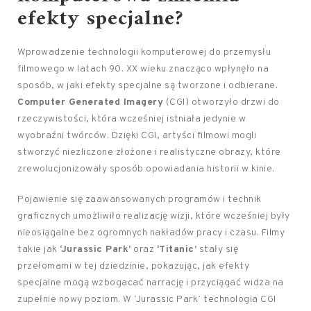
efekty specjalne?
Wprowadzenie technologii komputerowej do przemysłu
filmowego w latach 90. XX wieku znacząco wpłynęło na
sposób, w jaki efekty specjalne są tworzone i odbierane.
Computer Generated Imagery
(CGI) otworzyło drzwi do
rzeczywistości, która wcześniej istniała jedynie w
wyobraźni twórców. Dzięki CGI, artyści filmowi mogli
stworzyć niezliczone złożone i realistyczne obrazy, które
zrewolucjonizowały sposób opowiadania historii w kinie.
Pojawienie się zaawansowanych programów i technik
graficznych umożliwiło realizację wizji, które wcześniej były
nieosiągalne bez ogromnych nakładów pracy i czasu. Filmy
takie jak
‘Jurassic Park’
oraz
‘Titanic’
stały się
przełomami w tej dziedzinie, pokazując, jak efekty
specjalne mogą wzbogacać narrację i przyciągać widza na
zupełnie nowy poziom. W ‘Jurassic Park’ technologia CGI