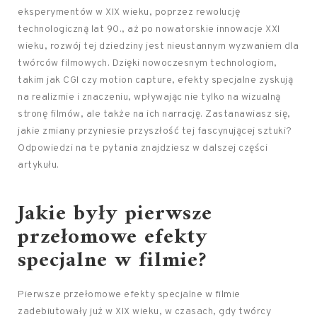
eksperymentów w XIX wieku, poprzez rewolucję
technologiczną lat 90., aż po nowatorskie innowacje XXI
wieku, rozwój tej dziedziny jest nieustannym wyzwaniem dla
twórców filmowych. Dzięki nowoczesnym technologiom,
takim jak CGI czy motion capture, efekty specjalne zyskują
na realizmie i znaczeniu, wpływając nie tylko na wizualną
stronę filmów, ale także na ich narrację. Zastanawiasz się,
jakie zmiany przyniesie przyszłość tej fascynującej sztuki?
Odpowiedzi na te pytania znajdziesz w dalszej części
artykułu.
Jakie były pierwsze
przełomowe efekty
specjalne w filmie?
Pierwsze przełomowe efekty specjalne w filmie
zadebiutowały już w XIX wieku, w czasach, gdy twórcy