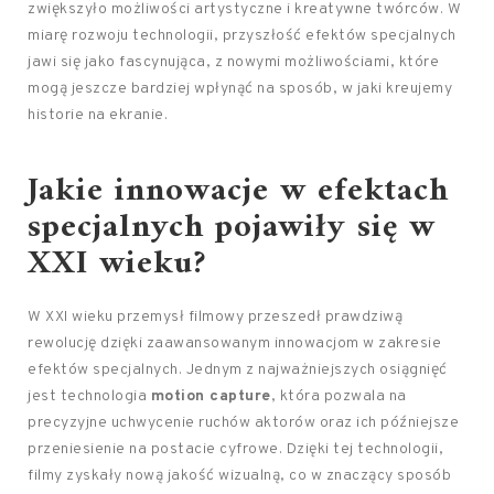
zwiększyło możliwości artystyczne i kreatywne twórców. W
miarę rozwoju technologii, przyszłość efektów specjalnych
jawi się jako fascynująca, z nowymi możliwościami, które
mogą jeszcze bardziej wpłynąć na sposób, w jaki kreujemy
historie na ekranie.
Jakie innowacje w efektach
specjalnych pojawiły się w
XXI wieku?
W XXI wieku przemysł filmowy przeszedł prawdziwą
rewolucję dzięki zaawansowanym innowacjom w zakresie
efektów specjalnych. Jednym z najważniejszych osiągnięć
jest technologia
motion capture
, która pozwala na
precyzyjne uchwycenie ruchów aktorów oraz ich późniejsze
przeniesienie na postacie cyfrowe. Dzięki tej technologii,
filmy zyskały nową jakość wizualną, co w znaczący sposób