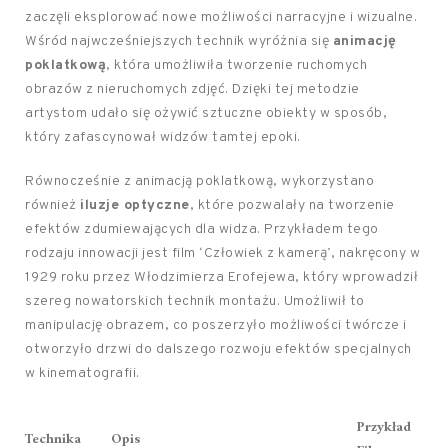
zaczęli eksplorować nowe możliwości narracyjne i wizualne.
Wśród najwcześniejszych technik wyróżnia się
animację
poklatkową
, która umożliwiła tworzenie ruchomych
obrazów z nieruchomych zdjęć. Dzięki tej metodzie
artystom udało się ożywić sztuczne obiekty w sposób,
który zafascynował widzów tamtej epoki.
Równocześnie z animacją poklatkową, wykorzystano
również
iluzje optyczne
, które pozwalały na tworzenie
efektów zdumiewających dla widza. Przykładem tego
rodzaju innowacji jest film ‘Człowiek z kamerą’, nakręcony w
1929 roku przez Włodzimierza Erofejewa, który wprowadził
szereg nowatorskich technik montażu. Umożliwił to
manipulację obrazem, co poszerzyło możliwości twórcze i
otworzyło drzwi do dalszego rozwoju efektów specjalnych
w kinematografii.
Przykład
Technika
Opis