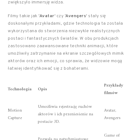
zwiększyło immersję widza.
Filmy takie jak
‘Avatar’
czy
‘Avengers’
stały się
doskonałymi przykładami, gdzie technologia ta została
wykorzystana do stworzenia niezwykle realistycznych
postaci i fantastycznych światów. W obu produkcjach
zastosowano zaawansowane techniki animacji, które
umożliwiły zatrzymanie na ekranie szczegółowych mimik
aktorów oraz ich emocji, co sprawia, że widzowie mogą
łatwiej identyfikować się z bohaterami.
Przykłady
Technologia
Opis
filmów
Umożliwia rejestrację ruchów
Motion
Avatar,
aktorów i ich przeniesienie na
Capture
Avengers
postacie 3D.
Game of
Pozwala na natychmiastowe