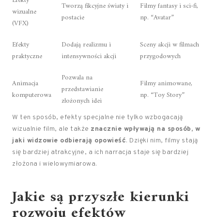
Efekty
Tworzą fikcyjne światy i
Filmy fantasy i sci-fi,
wizualne
postacie
np. “Avatar”
(VFX)
Efekty
Dodają realizmu i
Sceny akcji w filmach
praktyczne
intensywności akcji
przygodowych
Pozwala na
Animacja
Filmy animowane,
przedstawianie
komputerowa
np. “Toy Story”
złożonych idei
W ten sposób, efekty specjalne nie tylko wzbogacają
wizualnie film, ale także
znacznie wpływają na sposób, w
jaki widzowie odbierają opowieść
. Dzięki nim, filmy stają
się bardziej atrakcyjne, a ich narracja staje się bardziej
złożona i wielowymiarowa.
Jakie są przyszłe kierunki
rozwoju efektów