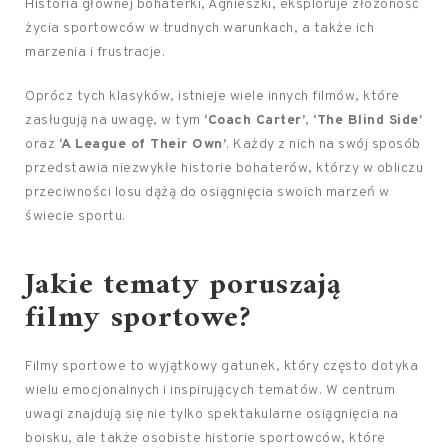
Historia głównej bohaterki, Agnieszki, eksploruje złożoność
życia sportowców w trudnych warunkach, a także ich
marzenia i frustracje.
Oprócz tych klasyków, istnieje wiele innych filmów, które
zasługują na uwagę, w tym
‘Coach Carter’
,
‘The Blind Side’
oraz
‘A League of Their Own’
. Każdy z nich na swój sposób
przedstawia niezwykłe historie bohaterów, którzy w obliczu
przeciwności losu dążą do osiągnięcia swoich marzeń w
świecie sportu.
Jakie tematy poruszają
filmy sportowe?
Filmy sportowe to wyjątkowy gatunek, który często dotyka
wielu emocjonalnych i inspirujących tematów. W centrum
uwagi znajdują się nie tylko spektakularne osiągnięcia na
boisku, ale także osobiste historie sportowców, które