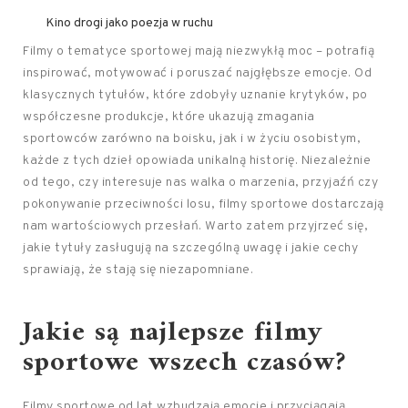
Kino drogi jako poezja w ruchu
Filmy o tematyce sportowej mają niezwykłą moc – potrafią
inspirować, motywować i poruszać najgłębsze emocje. Od
klasycznych tytułów, które zdobyły uznanie krytyków, po
współczesne produkcje, które ukazują zmagania
sportowców zarówno na boisku, jak i w życiu osobistym,
każde z tych dzieł opowiada unikalną historię. Niezależnie
od tego, czy interesuje nas walka o marzenia, przyjaźń czy
pokonywanie przeciwności losu, filmy sportowe dostarczają
nam wartościowych przesłań. Warto zatem przyjrzeć się,
jakie tytuły zasługują na szczególną uwagę i jakie cechy
sprawiają, że stają się niezapomniane.
Jakie są najlepsze filmy
sportowe wszech czasów?
Filmy sportowe od lat wzbudzają emocje i przyciągają