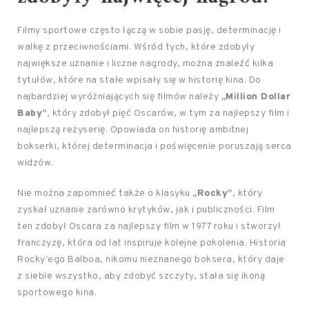
Filmy sportowe często łączą w sobie pasję, determinację i
walkę z przeciwnościami. Wśród tych, które zdobyły
największe uznanie i liczne nagrody, można znaleźć kilka
tytułów, które na stałe wpisały się w historię kina. Do
najbardziej wyróżniających się filmów należy
„Million Dollar
Baby”
, który zdobył pięć Oscarów, w tym za najlepszy film i
najlepszą reżyserię. Opowiada on historię ambitnej
bokserki, której determinacja i poświęcenie poruszają serca
widzów.
Nie można zapomnieć także o klasyku
„Rocky”
, który
zyskał uznanie zarówno krytyków, jak i publiczności. Film
ten zdobył Oscara za najlepszy film w 1977 roku i stworzył
franczyzę, która od lat inspiruje kolejne pokolenia. Historia
Rocky’ego Balboa, nikomu nieznanego boksera, który daje
z siebie wszystko, aby zdobyć szczyty, stała się ikoną
sportowego kina.