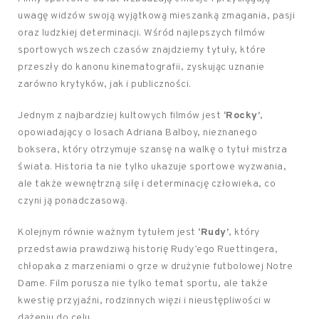
uwagę widzów swoją wyjątkową mieszanką zmagania, pasji
oraz ludzkiej determinacji. Wśród najlepszych filmów
sportowych wszech czasów znajdziemy tytuły, które
przeszły do kanonu kinematografii, zyskując uznanie
zarówno krytyków, jak i publiczności.
Jednym z najbardziej kultowych filmów jest
‘Rocky’
,
opowiadający o losach Adriana Balboy, nieznanego
boksera, który otrzymuje szansę na walkę o tytuł mistrza
świata. Historia ta nie tylko ukazuje sportowe wyzwania,
ale także wewnętrzną siłę i determinację człowieka, co
czyni ją ponadczasową.
Kolejnym równie ważnym tytułem jest
‘Rudy’
, który
przedstawia prawdziwą historię Rudy’ego Ruettingera,
chłopaka z marzeniami o grze w drużynie futbolowej Notre
Dame. Film porusza nie tylko temat sportu, ale także
kwestię przyjaźni, rodzinnych więzi i nieustępliwości w
dążeniu do celu.