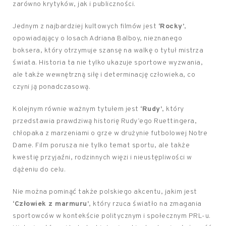
zarówno krytyków, jak i publiczności.
Jednym z najbardziej kultowych filmów jest
‘Rocky’
,
opowiadający o losach Adriana Balboy, nieznanego
boksera, który otrzymuje szansę na walkę o tytuł mistrza
świata. Historia ta nie tylko ukazuje sportowe wyzwania,
ale także wewnętrzną siłę i determinację człowieka, co
czyni ją ponadczasową.
Kolejnym równie ważnym tytułem jest
‘Rudy’
, który
przedstawia prawdziwą historię Rudy’ego Ruettingera,
chłopaka z marzeniami o grze w drużynie futbolowej Notre
Dame. Film porusza nie tylko temat sportu, ale także
kwestię przyjaźni, rodzinnych więzi i nieustępliwości w
dążeniu do celu.
Nie można pominąć także polskiego akcentu, jakim jest
‘Człowiek z marmuru’
, który rzuca światło na zmagania
sportowców w kontekście politycznym i społecznym PRL-u.