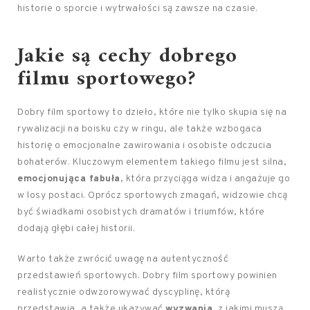
historie o sporcie i wytrwałości są zawsze na czasie.
Jakie są cechy dobrego
filmu sportowego?
Dobry film sportowy to dzieło, które nie tylko skupia się na
rywalizacji na boisku czy w ringu, ale także wzbogaca
historię o emocjonalne zawirowania i osobiste odczucia
bohaterów. Kluczowym elementem takiego filmu jest silna,
emocjonująca fabuła
, która przyciąga widza i angażuje go
w losy postaci. Oprócz sportowych zmagań, widzowie chcą
być świadkami osobistych dramatów i triumfów, które
dodają głębi całej historii.
Warto także zwrócić uwagę na autentyczność
przedstawień sportowych. Dobry film sportowy powinien
realistycznie odwzorowywać dyscyplinę, którą
przedstawia, a także ukazywać
wyzwania
, z jakimi muszą