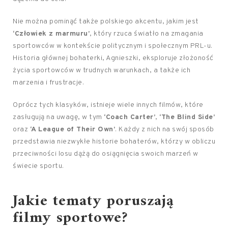
Nie można pominąć także polskiego akcentu, jakim jest
‘Człowiek z marmuru’
, który rzuca światło na zmagania
sportowców w kontekście politycznym i społecznym PRL-u.
Historia głównej bohaterki, Agnieszki, eksploruje złożoność
życia sportowców w trudnych warunkach, a także ich
marzenia i frustracje.
Oprócz tych klasyków, istnieje wiele innych filmów, które
zasługują na uwagę, w tym
‘Coach Carter’
,
‘The Blind Side’
oraz
‘A League of Their Own’
. Każdy z nich na swój sposób
przedstawia niezwykłe historie bohaterów, którzy w obliczu
przeciwności losu dążą do osiągnięcia swoich marzeń w
świecie sportu.
Jakie tematy poruszają
filmy sportowe?