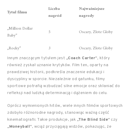
Liczba
Najważniejsze
Tytuł filmu
nagród
nagrody
„Million Dollar
5
Oscary, Złote Globy
Baby”
„Rocky”
3
Oscary, Złote Globy
Innym znaczącym tytułem jest
„Coach Carter”
, który
również zyskał uznanie krytyków. Film ten, oparty na
prawdziwej historii, podkreśla znaczenie edukacji i
dyscypliny w sporcie. Niezależnie od gatunku, filmy
sportowe potrafią wzbudzać silne emocje oraz skłaniać do
refleksji nad ludzką determinacją i dążeniem do celu.
Oprócz wymienionych hitów, wiele innych filmów sportowych
zdobyło różnorodne nagrody, stanowiąc ważną część
kinematografii. Takie produkcje, jak
„The Blind Side”
czy
„Moneyball”
, wciąż przyciągają widzów, pokazując, że