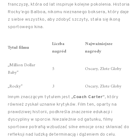
franczyzę, która od lat inspiruje kolejne pokolenia. Historia
Rocky’ego Balboa, nikomu nieznanego boksera, który daje
z siebie wszystko, aby zdobyć szczyty, stała się ikoną
sportowego kina.
Liczba
Najważniejsze
Tytuł filmu
nagród
nagrody
„Million Dollar
5
Oscary, Złote Globy
Baby”
„Rocky”
3
Oscary, Złote Globy
Innym znaczącym tytułem jest
„Coach Carter”
, który
również zyskał uznanie krytyków. Film ten, oparty na
prawdziwej historii, podkreśla znaczenie edukacji i
dyscypliny w sporcie. Niezależnie od gatunku, filmy
sportowe potrafią wzbudzać silne emocje oraz skłaniać do
refleksji nad ludzką determinacją i dążeniem do celu.