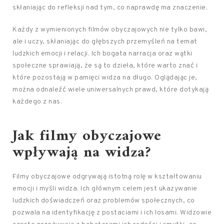
skłaniając do refleksji nad tym, co naprawdę ma znaczenie.
Każdy z wymienionych filmów obyczajowych nie tylko bawi,
ale i uczy, skłaniając do głębszych przemyśleń na temat
ludzkich emocji i relacji. Ich bogata narracja oraz wątki
społeczne sprawiają, że są to dzieła, które warto znać i
które pozostają w pamięci widza na długo. Oglądając je,
można odnaleźć wiele uniwersalnych prawd, które dotykają
każdego z nas.
Jak filmy obyczajowe
wpływają na widza?
Filmy obyczajowe odgrywają istotną rolę w kształtowaniu
emocji i myśli widza. Ich głównym celem jest ukazywanie
ludzkich doświadczeń oraz problemów społecznych, co
pozwala na identyfikację z postaciami i ich losami. Widzowie