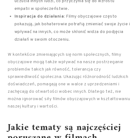
uczucia innych ludzi, co przyczynia się do wzrostu
empatii w społeczeństwie.
Inspiracja do działania:
Filmy obyczajowe często
pokazują, jak bohaterowie potrafią zmieniać swoje życie i
wpływać na innych, co może skłonić widza do podjęcia
działań w swoim otoczeniu.
W kontekście zmieniających się norm społecznych, filmy
obyczajowe mogą także wpływać na nasze postrzeganie
problemów takich jak równość, tolerancja czy
sprawiedliwość społeczna. Ukazując różnorodność ludzkich
doświadczeń, pomagają one w walce z uprzedzeniami i
zachęcają do otwartości wobec innych. Dlatego też, nie
można ignorować siły filmów obyczajowych w kształtowaniu
naszej kultury i wartości.
Jakie tematy są najczęściej
poruszane w filmach