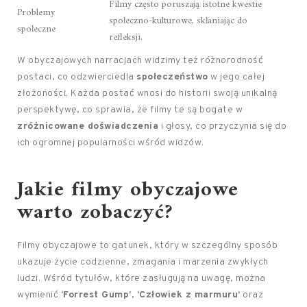
Filmy często poruszają istotne kwestie
Problemy
społeczno-kulturowe, skłaniając do
społeczne
refleksji.
W obyczajowych narracjach widzimy też różnorodność
postaci, co odzwierciedla
społeczeństwo
w jego całej
złożoności. Każda postać wnosi do historii swoją unikalną
perspektywę, co sprawia, że filmy te są bogate w
zróżnicowane doświadczenia
i głosy, co przyczynia się do
ich ogromnej popularności wśród widzów.
Jakie filmy obyczajowe
warto zobaczyć?
Filmy obyczajowe to gatunek, który w szczególny sposób
ukazuje życie codzienne, zmagania i marzenia zwykłych
ludzi. Wśród tytułów, które zasługują na uwagę, można
wymienić
‘Forrest Gump’
,
‘Człowiek z marmuru’
oraz