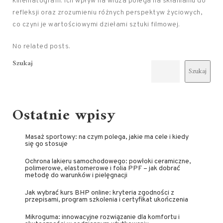
kinematografii. Ich wpływ na widza polega na skłanianiu do
refleksji oraz zrozumieniu różnych perspektyw życiowych,
co czyni je wartościowymi dziełami sztuki filmowej.
No related posts.
Szukaj
Szukaj
Ostatnie wpisy
Masaż sportowy: na czym polega, jakie ma cele i kiedy
się go stosuje
Ochrona lakieru samochodowego: powłoki ceramiczne,
polimerowe, elastomerowe i folia PPF – jak dobrać
metodę do warunków i pielęgnacji
Jak wybrać kurs BHP online: kryteria zgodności z
przepisami, program szkolenia i certyfikat ukończenia
Mikroguma: innowacyjne rozwiązanie dla komfortu i