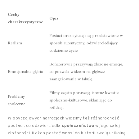
Cechy
Opis
charakterystyczne
Postaci oraz sytuacje są przedstawione w
Realizm
sposób autentyczny, odzwierciedlający
codzienne życie.
Bohaterowie przeżywają złożone emocje,
Emocjonalna głębia
co pozwala widzom na głębsze
zaangażowanie w fabułę.
Filmy często poruszają istotne kwestie
Problemy
społeczno-kulturowe, skłaniając do
społeczne
refleksji.
W obyczajowych narracjach widzimy też różnorodność
postaci, co odzwierciedla
społeczeństwo
w jego całej
złożoności. Każda postać wnosi do historii swoją unikalną