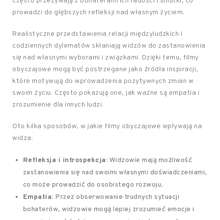
często przeżywają z bohaterami ich radości i smutki, co
prowadzi do głębszych refleksji nad własnym życiem.
Realistyczne przedstawienia relacji międzyludzkich i
codziennych dylematów skłaniają widzów do zastanowienia
się nad własnymi wyborami i związkami. Dzięki temu, filmy
obyczajowe mogą być postrzegane jako źródła inspiracji,
które motywują do wprowadzenia pozytywnych zmian w
swoim życiu. Często pokazują one, jak ważne są empatia i
zrozumienie dla innych ludzi.
Oto kilka sposobów, w jakie filmy obyczajowe wpływają na
widza:
Refleksja i introspekcja:
Widzowie mają możliwość
zastanowienia się nad swoimi własnymi doświadczeniami,
co może prowadzić do osobistego rozwoju.
Empatia:
Przez obserwowanie trudnych sytuacji
bohaterów, widzowie mogą lepiej zrozumieć emocje i