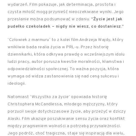
wydarzeń. Film pokazuje, jak determinacja, prostota i
czysta miłość mogą przynieść nieoczekiwane wyniki. Jego
przesłanie można podsumować w zdaniu:
“Życie jest jak
pudełko czekoladek – nigdy nie wiesz, co dostaniesz.”
‘Człowiek z marmuru’ to z kolei film Andrzeja Wajdy, który
wnikliwie bada realia życia w PRL-u. Przez historię
dziennikarki, która odkrywa prawdę o wcześniejszym idolu
ludzi pracy, autor porusza kwestie moralności, kłamstwa i
odpowiedzialności społecznej. To ważna pozycja, która
wymaga od widza zastanowienia się nad ceną sukcesu i
ideologii.
Natomiast ‘Wszystko za życie’ opowiada historię
Christophera McCandlessa, młodego mężczyzny, który
porzucił swoje dotychczasowe życie, aby przeżyć w dziczy
Alaski. Film ukazuje poszukiwanie sensu życia oraz konflikt
między pragnieniem wolności a potrzebą przynależności.
Jego podróż, choć tragiczna, staje się inspiracją dla wielu,