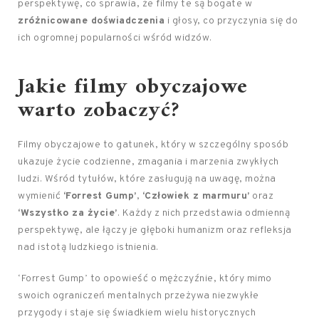
perspektywę, co sprawia, że filmy te są bogate w
zróżnicowane doświadczenia
i głosy, co przyczynia się do
ich ogromnej popularności wśród widzów.
Jakie filmy obyczajowe
warto zobaczyć?
Filmy obyczajowe to gatunek, który w szczególny sposób
ukazuje życie codzienne, zmagania i marzenia zwykłych
ludzi. Wśród tytułów, które zasługują na uwagę, można
wymienić
‘Forrest Gump’
,
‘Człowiek z marmuru’
oraz
‘Wszystko za życie’
. Każdy z nich przedstawia odmienną
perspektywę, ale łączy je głęboki humanizm oraz refleksja
nad istotą ludzkiego istnienia.
‘Forrest Gump’ to opowieść o mężczyźnie, który mimo
swoich ograniczeń mentalnych przeżywa niezwykłe
przygody i staje się świadkiem wielu historycznych