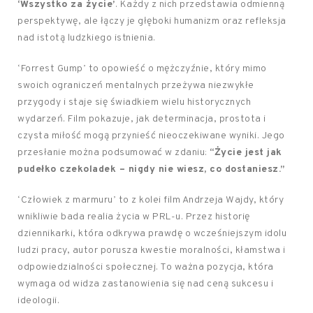
‘Wszystko za życie’
. Każdy z nich przedstawia odmienną
perspektywę, ale łączy je głęboki humanizm oraz refleksja
nad istotą ludzkiego istnienia.
‘Forrest Gump’ to opowieść o mężczyźnie, który mimo
swoich ograniczeń mentalnych przeżywa niezwykłe
przygody i staje się świadkiem wielu historycznych
wydarzeń. Film pokazuje, jak determinacja, prostota i
czysta miłość mogą przynieść nieoczekiwane wyniki. Jego
przesłanie można podsumować w zdaniu:
“Życie jest jak
pudełko czekoladek – nigdy nie wiesz, co dostaniesz.”
‘Człowiek z marmuru’ to z kolei film Andrzeja Wajdy, który
wnikliwie bada realia życia w PRL-u. Przez historię
dziennikarki, która odkrywa prawdę o wcześniejszym idolu
ludzi pracy, autor porusza kwestie moralności, kłamstwa i
odpowiedzialności społecznej. To ważna pozycja, która
wymaga od widza zastanowienia się nad ceną sukcesu i
ideologii.