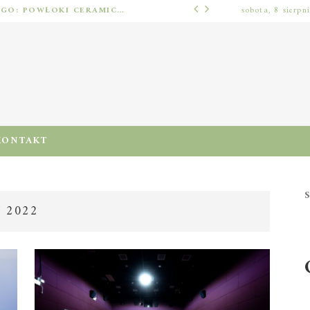
OCHRONA LAKIERU SAMOCHODOWEGO: POWŁOKI CERAMICZNE, POLIMEROWE, ELASTOMEROWE I FOLIA PPF – JAK DOBRAĆ METODĘ DO WARUNKÓW I PIELĘGNACJI
sobota, 8 sierpn
BEZ KATEGORII
KONTAKT
S
 2022