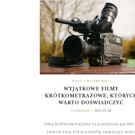
0
KINO I ROZRYWKA
WYJĄTKOWE FILMY
KRÓTKOMETRAŻOWE, KTÓRYC
WARTO DOŚWIADCZYĆ
-
VODKIN.PL
2022-01-28
Filmy krótkometrażowe to prawdziwe perełki
świecie kina, które potrafią zaskoczyć widz