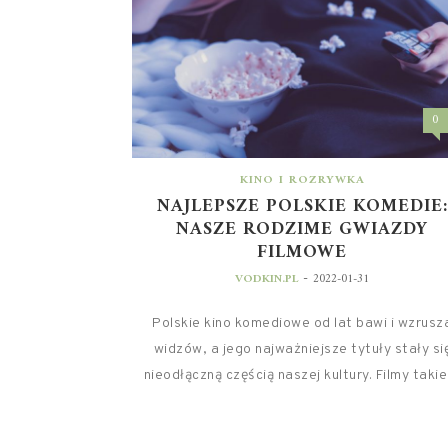
0
KINO I ROZRYWKA
NAJLEPSZE POLSKIE KOMEDIE:
NASZE RODZIME GWIAZDY
FILMOWE
-
VODKIN.PL
2022-01-31
Polskie kino komediowe od lat bawi i wzrusz
widzów, a jego najważniejsze tytuły stały si
nieodłączną częścią naszej kultury. Filmy takie 