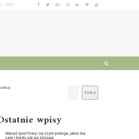
ia, 2026
JAK WYBRAĆ KURS BHP ONLINE: KRYTERIA ZGODNOŚCI Z PRZEPISAMI, PROGRAM SZKOLENIA I CERTYFIKAT UKOŃCZENIA
zukaj
Szukaj
Ostatnie wpisy
Masaż sportowy: na czym polega, jakie ma
cele i kiedy się go stosuje