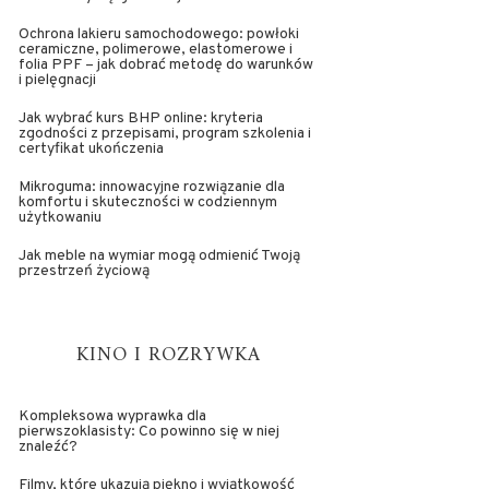
Ochrona lakieru samochodowego: powłoki
ceramiczne, polimerowe, elastomerowe i
folia PPF – jak dobrać metodę do warunków
i pielęgnacji
Jak wybrać kurs BHP online: kryteria
zgodności z przepisami, program szkolenia i
certyfikat ukończenia
Mikroguma: innowacyjne rozwiązanie dla
komfortu i skuteczności w codziennym
użytkowaniu
Jak meble na wymiar mogą odmienić Twoją
przestrzeń życiową
KINO I ROZRYWKA
Kompleksowa wyprawka dla
pierwszoklasisty: Co powinno się w niej
znaleźć?
Filmy, które ukazują piękno i wyjątkowość