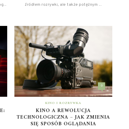
g...
źródłem rozrywki, ale także potężnym ...
0
KINO I ROZRYWKA
E:
KINO A REWOLUCJA
TECHNOLOGICZNA – JAK ZMIENIA
SIĘ SPOSÓB OGLĄDANIA