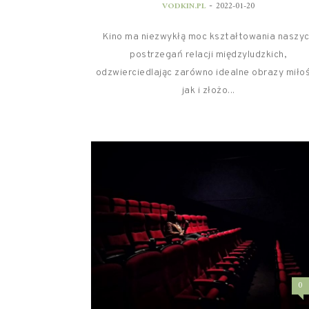
-
VODKIN.PL
2022-01-20
Kino ma niezwykłą moc kształtowania naszy
postrzegań relacji międzyludzkich,
odzwierciedlając zarówno idealne obrazy miłoś
jak i złożo...
0