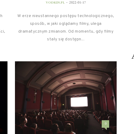
-
VODKIN.PL
2022-01-17
ch
W erze nieustannego postępu technologicznego,
sposób, w jaki oglądamy filmy, ulega
ci,
dramatycznym zmianom. Od momentu, gdy filmy
stały się dostępn...
0