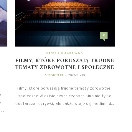
0
KINO I ROZRYWKA
FILMY, KTÓRE PORUSZAJĄ TRUDNE
TEMATY ZDROWOTNE I SPOŁECZNE
-
VODKIN.PL
2022-01-30
Filmy, które poruszają trudne tematy zdrowotne i
a
społeczne W dzisiejszych czasach kino nie tylko
ę
dostarcza rozrywki, ale także staje się medium d...
...