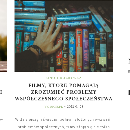
0
B
KINO I ROZRYWKA
FILMY, KTÓRE POMAGAJĄ
H
ZROZUMIEĆ PROBLEMY
WSPÓŁCZESNEGO SPOŁECZEŃSTWA
-
VODKIN.PL
2022-01-28
 w
W dzisiejszym świecie, pełnym złożonych wyzwań i
a
problemów społecznych, filmy stają się nie tylko