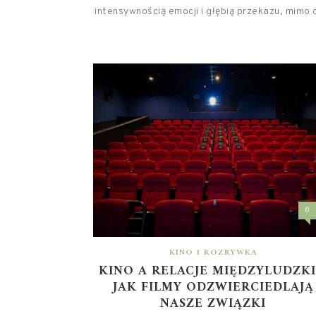
intensywnością emocji i głębią przekazu, mimo o
0
KINO I ROZRYWKA
KINO A RELACJE MIĘDZYLUDZKI
JAK FILMY ODZWIERCIEDLAJĄ
NASZE ZWIĄZKI