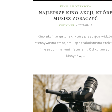
KINO I ROZRYWKA
NAJLEPSZE KINO AKCJI, KTÓR
MUSISZ ZOBACZYĆ
-
VODKIN.PL
2022-01-15
Kino akcji to gatunek, który przyciąga widzó
intensywnymi emocjami, spektakularnymi efek
i niezapomnianymi historiami. Od kultowych
klasyków,...