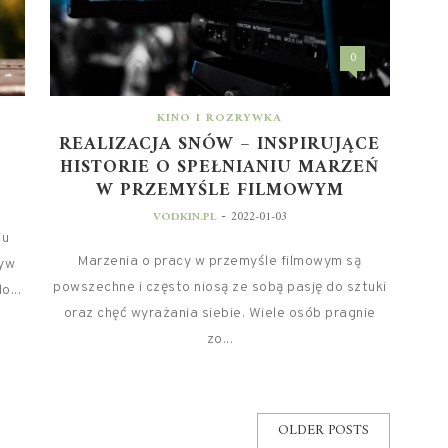
0
KINO I ROZRYWKA
REALIZACJA SNÓW – INSPIRUJĄCE
HISTORIE O SPEŁNIANIU MARZEŃ
W PRZEMYŚLE FILMOWYM
-
VODKIN.PL
2022-01-03
iu
Marzenia o pracy w przemyśle filmowym są
ływ
powszechne i często niosą ze sobą pasję do sztuki
o...
oraz chęć wyrażania siebie. Wiele osób pragnie
zo...
OLDER POSTS