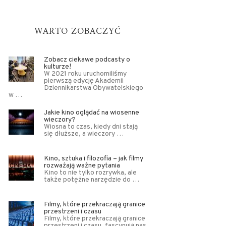
WARTO ZOBACZYĆ
Zobacz ciekawe podcasty o
kulturze!
W 2021 roku uruchomiliśmy
pierwszą edycję Akademii
Dziennikarstwa Obywatelskiego
w …
Jakie kino oglądać na wiosenne
wieczory?
Wiosna to czas, kiedy dni stają
się dłuższe, a wieczory …
Kino, sztuka i filozofia – jak filmy
rozważają ważne pytania
Kino to nie tylko rozrywka, ale
także potężne narzędzie do …
Filmy, które przekraczają granice
przestrzeni i czasu
Filmy, które przekraczają granice
przestrzeni i czasu, fascynują nas