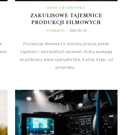
KINO I ROZRYWKA
E
ZAKULISOWE TAJEMNICE
PRODUKCJI FILMOWYCH
-
VODKIN.PL
2022-01-10
w
Produkcja filmowa to złożony proces pełen
tami
tajemnic i niezwykłych wyzwań, który wymaga
współpracy wielu specjalistów. Każdy etap, od
preprodu...