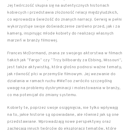
Jej twórczość skupia się na autentycznych historiach
kobiecych i przedstawia złożoność relacji międzyludzkich,
co wprowadza świeżość do znanych narracji. Gerwig w pełni
wykorzystuje swoje doświadczenie zarówno przed, jak i za
kamerą, inspirując młode kobiety do realizacji własnych
marzeń w branży filmowej.
Frances McDormand, znana ze swojego aktorstwa w filmach
takich jak “Fargo” czy “Trzy billboardy za Ebbing, Missouri”,
jest także aktywistką, która głośno podnosi ważne tematy,
jak równość płci w przemyśle filmowym. Jej wezwanie do
działania w ramach ruchu #MeToo zwróciło szczególną
uwagę na problemy dyskryminacji i molestowania w branży,
co ma potencjał do zmiany systemu.
Kobiety te, poprzez swoje osiągnięcia, nie tylko wpływają
na to, jakie historie są opowiadane, ale również jak są one
przedstawiane. Wprowadzają nowe perspektywy oraz
zachęcają innych twórców do eksploracji tematów, które