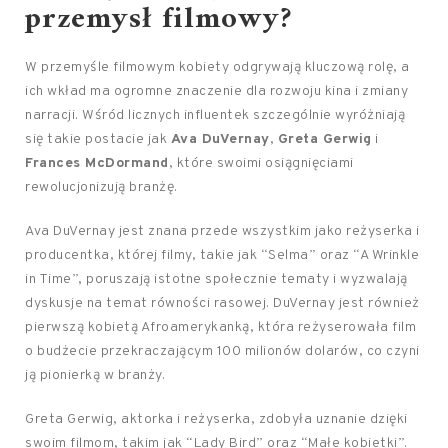
przemysł filmowy?
W przemyśle filmowym kobiety odgrywają kluczową rolę, a
ich wkład ma ogromne znaczenie dla rozwoju kina i zmiany
narracji. Wśród licznych influentek szczególnie wyróżniają
się takie postacie jak
Ava DuVernay
,
Greta Gerwig
i
Frances McDormand
, które swoimi osiągnięciami
rewolucjonizują branżę.
Ava DuVernay jest znana przede wszystkim jako reżyserka i
producentka, której filmy, takie jak “Selma” oraz “A Wrinkle
in Time”, poruszają istotne społecznie tematy i wyzwalają
dyskusje na temat równości rasowej. DuVernay jest również
pierwszą kobietą Afroamerykanką, która reżyserowała film
o budżecie przekraczającym 100 milionów dolarów, co czyni
ją pionierką w branży.
Greta Gerwig, aktorka i reżyserka, zdobyła uznanie dzięki
swoim filmom, takim jak “Lady Bird” oraz “Małe kobietki”.