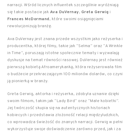
narracji. Wśród licznych influentek szczególnie wyróżniają
się takie postacie jak
Ava DuVernay
,
Greta Gerwig
i
Frances McDormand
, które swoimi osiągnięciami
rewolucjonizują branżę.
Ava DuVernay jest znana przede wszystkim jako reżyserka i
producentka, której filmy, takie jak “Selma” oraz “A Wrinkle
in Time”, poruszają istotne społecznie tematy i wyzwalają
dyskusje na temat równości rasowej. DuVernay jest również
pierwszą kobietą Afroamerykanką, która reżyserowała film
o budżecie przekraczającym 100 milionów dolarów, co czyni
ją pionierką w branży.
Greta Gerwig, aktorka i reżyserka, zdobyła uznanie dzięki
swoim filmom, takim jak “Lady Bird” oraz “Małe kobietki”.
Jej twórczość skupia się na autentycznych historiach
kobiecych i przedstawia złożoność relacji międzyludzkich,
co wprowadza świeżość do znanych narracji. Gerwig w pełni
wykorzystuje swoje doświadczenie zarówno przed, jak i za