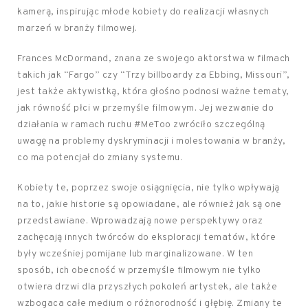
kamerą, inspirując młode kobiety do realizacji własnych
marzeń w branży filmowej.
Frances McDormand, znana ze swojego aktorstwa w filmach
takich jak “Fargo” czy “Trzy billboardy za Ebbing, Missouri”,
jest także aktywistką, która głośno podnosi ważne tematy,
jak równość płci w przemyśle filmowym. Jej wezwanie do
działania w ramach ruchu #MeToo zwróciło szczególną
uwagę na problemy dyskryminacji i molestowania w branży,
co ma potencjał do zmiany systemu.
Kobiety te, poprzez swoje osiągnięcia, nie tylko wpływają
na to, jakie historie są opowiadane, ale również jak są one
przedstawiane. Wprowadzają nowe perspektywy oraz
zachęcają innych twórców do eksploracji tematów, które
były wcześniej pomijane lub marginalizowane. W ten
sposób, ich obecność w przemyśle filmowym nie tylko
otwiera drzwi dla przyszłych pokoleń artystek, ale także
wzbogaca całe medium o różnorodność i głębię. Zmiany te