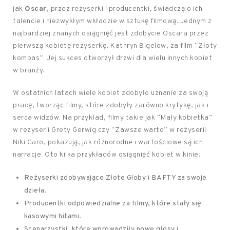
jak
Oscar
, przez reżyserki i producentki, świadczą o ich
talencie i niezwykłym wkładzie w sztukę filmową. Jednym z
najbardziej znanych osiągnięć jest zdobycie Oscara przez
pierwszą kobietę reżyserkę, Kathryn Bigelow, za film “Złoty
kompas”. Jej sukces otworzył drzwi dla wielu innych kobiet
w branży.
W ostatnich latach wiele kobiet zdobyło uznanie za swoją
pracę, tworząc filmy, które zdobyły zarówno krytykę, jak i
serca widzów. Na przykład, filmy takie jak “Mały kobietka”
w reżyserii Grety Gerwig czy “Zawsze warto” w reżyserii
Niki Caro, pokazują, jak różnorodne i wartościowe są ich
narracje. Oto kilka przykładów osiągnięć kobiet w kinie:
Reżyserki zdobywające Złote Globy i BAFTY za swoje
dzieła.
Producentki odpowiedzialne za filmy, które stały się
kasowymi hitami.
Scenarzystki, które wprowadziły nowe głosy i