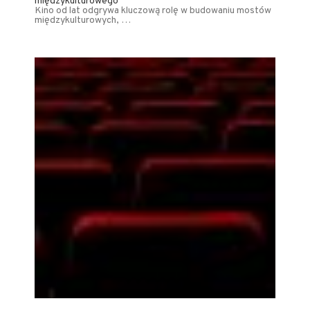
międzykulturowego
Kino od lat odgrywa kluczową rolę w budowaniu mostów
międzykulturowych, …