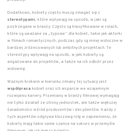
Dodatkowo, kobiety często muszą zmagać się z
stereotypami
, które wpływają na sposób, w jaki są
postrzegane w branży. Często są klasyfikowane w rolach,
które są uważane za „typowe” dla kobiet, takie jak aktorki
w filmach romantycznych, podczas gdy są mniej widoczne w
bardziej zróżnicowanych lub ambitnych projektach. Te
stereotypy wpływają na sposób, w jaki kobiety są
angażowane do projektów, a także na ich odbiór przez
widownię.
Ważnym krokiem w kierunku zmiany tej sytuacji jest
współpraca
kobiet oraz ich wsparcie we wzajemnym
rozwijaniu kariery. Przemiany w branży filmowej wymagają
nie tylko działań ze strony jednostek, ale także większej
świadomości wśród producentów i decydentów. Każdy z
tych aspektów odgrywa kluczową rolę w zapewnieniu, że
kobiety mają takie same szanse na sukces w przemyśle
filmowym, jak ich męscy koledzy.