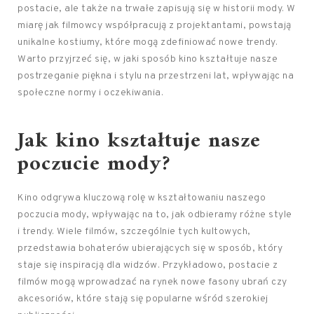
postacie, ale także na trwałe zapisują się w historii mody. W
miarę jak filmowcy współpracują z projektantami, powstają
unikalne kostiumy, które mogą zdefiniować nowe trendy.
Warto przyjrzeć się, w jaki sposób kino kształtuje nasze
postrzeganie piękna i stylu na przestrzeni lat, wpływając na
społeczne normy i oczekiwania.
Jak kino kształtuje nasze
poczucie mody?
Kino odgrywa kluczową rolę w kształtowaniu naszego
poczucia mody, wpływając na to, jak odbieramy różne style
i trendy. Wiele filmów, szczególnie tych kultowych,
przedstawia bohaterów ubierających się w sposób, który
staje się inspiracją dla widzów. Przykładowo, postacie z
filmów mogą wprowadzać na rynek nowe fasony ubrań czy
akcesoriów, które stają się popularne wśród szerokiej