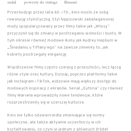
nadal
powroty do vintage
filmami
Przechodząc przez lata 60. i 70., kino niosło ze sobą
rewolucję stylistyczną. Styl hippisowski zabałaganionej
mody spopularyzowany przez filmy takie jak „Włosy”
przyczynił się do zmiany w postrzeganiu wolności i buntu. W
tym okresie również modowe ikony jak Audrey Hepburn w
„Śniadaniu u Tiffany’ego” na zawsze zmieniły to, jak
kobiety postrzegały elegancję.
Współczesne filmy często czerpią z przeszłości, lecz łączą
różne style oraz kultury. Dzisiaj, poprzez platformy takie
jak Instagram i TikTok, widzowie mają większy dostęp do
modowych inspiracji z ekranów. Serial „Euforia” czy również
filmy Marvela wprowadziły nowe tendencje, które
rozprzestrzeniły się w szerszej kulturze.
Kino nie tylko odzwierciedla zmieniające się normy
społeczne, ale także aktywnie uczestniczy w ich
kształtowaniu, co czyni je jednym z głównych źródeł