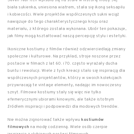
Seven Year Itch
wpisała się na stałe w historię mody. Jej
biała sukienka, uniesiona wiatrem, stała się ikoną seksapilu
i kobiecości. Wiele projektów współczesnych sukni wciąż
nawiązuje do tego charakterystycznego kroju oraz
materiału, z którego została wykonana. Ubiór ten pokazuje,
jak filmy mogą kształtować naszą percepcję stylu i estetyki.
Ikoniczne kostiumy z filmów również odzwierciedlają zmiany
społeczne i kulturowe. Na przykład, stroje noszone przez
postacie w filmach z lat 60. i 70. często wyrażały ducha
buntu i rewolucji. Wiele z tych kreacji stało się inspiracją dla
współczesnych projektantów, którzy w swoich kolekcjach
przywracają te vintage elementy, nadając im nowoczesny
sznyt. Filmowe kostiumy stały się więc nie tylko
efemerycznymi ubiorami kinowymi, ale także istotnym
źródłem inspiracji i podpowiedzi dla modowych trendów.
Nie można zignorować także wpływu
kostiumów
filmowych
na modę codzienną. Wiele osób czerpie