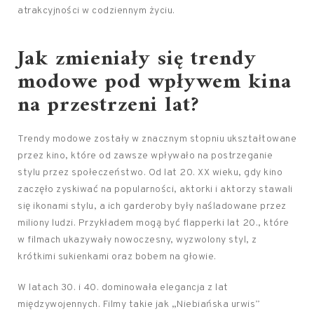
atrakcyjności w codziennym życiu.
Jak zmieniały się trendy
modowe pod wpływem kina
na przestrzeni lat?
Trendy modowe zostały w znacznym stopniu ukształtowane
przez kino, które od zawsze wpływało na postrzeganie
stylu przez społeczeństwo. Od lat 20. XX wieku, gdy kino
zaczęło zyskiwać na popularności, aktorki i aktorzy stawali
się ikonami stylu, a ich garderoby były naśladowane przez
miliony ludzi. Przykładem mogą być flapperki lat 20., które
w filmach ukazywały nowoczesny, wyzwolony styl, z
krótkimi sukienkami oraz bobem na głowie.
W latach 30. i 40. dominowała elegancja z lat
międzywojennych. Filmy takie jak „Niebiańska urwis”