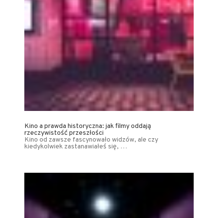
Kino a prawda historyczna: jak filmy oddają
rzeczywistość przeszłości
Kino od zawsze fascynowało widzów, ale czy
kiedykolwiek zastanawiałeś się, …