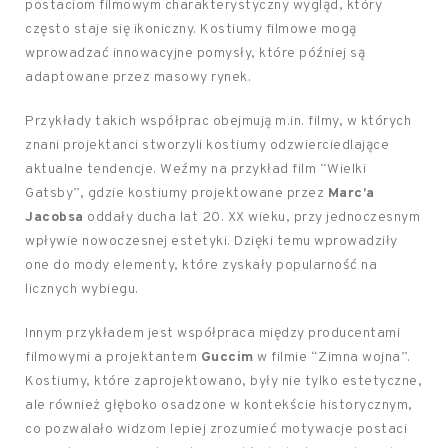
postaciom filmowym charakterystyczny wygląd, który
często staje się ikoniczny. Kostiumy filmowe mogą
wprowadzać innowacyjne pomysły, które później są
adaptowane przez masowy rynek.
Przykłady takich współprac obejmują m.in. filmy, w których
znani projektanci stworzyli kostiumy odzwierciedlające
aktualne tendencje. Weźmy na przykład film “Wielki
Gatsby”, gdzie kostiumy projektowane przez
Marc’a
Jacobsa
oddały ducha lat 20. XX wieku, przy jednoczesnym
wpływie nowoczesnej estetyki. Dzięki temu wprowadziły
one do mody elementy, które zyskały popularność na
licznych wybiegu.
Innym przykładem jest współpraca między producentami
filmowymi a projektantem
Guccim
w filmie “Zimna wojna”.
Kostiumy, które zaprojektowano, były nie tylko estetyczne,
ale również głęboko osadzone w kontekście historycznym,
co pozwalało widzom lepiej zrozumieć motywacje postaci