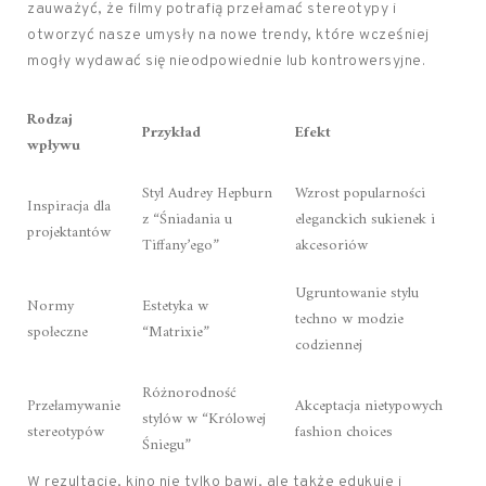
zauważyć, że filmy potrafią przełamać stereotypy i
otworzyć nasze umysły na nowe trendy, które wcześniej
mogły wydawać się nieodpowiednie lub kontrowersyjne.
Rodzaj
Przykład
Efekt
wpływu
Styl Audrey Hepburn
Wzrost popularności
Inspiracja dla
z “Śniadania u
eleganckich sukienek i
projektantów
Tiffany’ego”
akcesoriów
Ugruntowanie stylu
Normy
Estetyka w
techno w modzie
społeczne
“Matrixie”
codziennej
Różnorodność
Przełamywanie
Akceptacja nietypowych
stylów w “Królowej
stereotypów
fashion choices
Śniegu”
W rezultacie, kino nie tylko bawi, ale także edukuje i