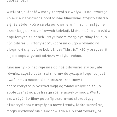
publiczności.
Wielu projektantów mody korzysta z wpływu kina, tworząc
kolekcje inspirowane postaciami filmowymi. Często zdarza
się, że style, które są eksponowane w filmach, następnie
przenikają do kaszmirowych kolekcji, które można znaleźć w
popularnych sklepach. Przykładem mogą być filmy takie jak
“Śniadanie u Tiffany’ego”, które na długo wpłynęło na
elegancki styl ubioru kobiet, czy “Matrix”, który przyczynił
się do popularyzacji odzieży w stylu techno.
Kino nie tylko inspiruje nas do naśladowania stylów, ale
również często ustanawia normy dotyczące tego, co jest
uważane za modne. Scenariusze, kostiumy i
charakteryzacja postaci mają ogromny wpływ na to, jak
społeczeństwo postrzega różne aspekty mody. Warto
zauważyć, że filmy potrafią przełamać stereotypy i
otworzyć nasze umysły na nowe trendy, które wcześniej
mogły wydawać się nieodpowiednie lub kontrowersyjne.