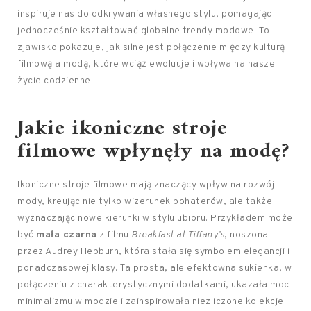
inspiruje nas do odkrywania własnego stylu, pomagając
jednocześnie kształtować globalne trendy modowe. To
zjawisko pokazuje, jak silne jest połączenie między kulturą
filmową a modą, które wciąż ewoluuje i wpływa na nasze
życie codzienne.
Jakie ikoniczne stroje
filmowe wpłynęły na modę?
Ikoniczne stroje filmowe mają znaczący wpływ na rozwój
mody, kreując nie tylko wizerunek bohaterów, ale także
wyznaczając nowe kierunki w stylu ubioru. Przykładem może
być
mała czarna
z filmu
Breakfast at Tiffany’s
, noszona
przez Audrey Hepburn, która stała się symbolem elegancji i
ponadczasowej klasy. Ta prosta, ale efektowna sukienka, w
połączeniu z charakterystycznymi dodatkami, ukazała moc
minimalizmu w modzie i zainspirowała niezliczone kolekcje