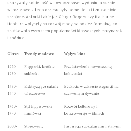
ukazywały kobiecość w nowoczesnym wydaniu, a suknie
wieczorowe z tego okresu były pełne detali i znakomicie
skrojone. Aktorki takie jak Ginger Rogers czy Katharine
Hepburn wpłynęły na rozwój mody na odzież formalną, co
skutkowało wzrostem popularności klasycznych marynarek
i spódnic.
Okres
Trendy modowe
Wpływ kina
1920-
Flapperki, krótkie
Przedstawienie nowoczesnej
1930
sukienki
kobiecości
1930-
Elektryzujące suknie
Edukacja w zakresie elegancji na
1940
wieczorowe
czerwonym dywanie
1960-
Styl hippisowski,
Rozwój kulturowy i
1970
miniówki
kontrowersje w filmach
2000-
Streetwear,
Inspiracja subkulturami i starymi