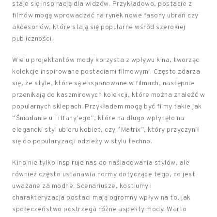
staje się inspiracją dla widzów. Przykładowo, postacie z
filmów mogą wprowadzać na rynek nowe fasony ubrań czy
akcesoriów, które stają się popularne wśród szerokiej
publiczności.
Wielu projektantów mody korzysta z wpływu kina, tworząc
kolekcje inspirowane postaciami filmowymi. Często zdarza
się, że style, które są eksponowane w filmach, następnie
przenikają do kaszmirowych kolekcji, które można znaleźć w
popularnych sklepach. Przykładem mogą być filmy takie jak
“Śniadanie u Tiffany’ego”, które na długo wpłynęło na
elegancki styl ubioru kobiet, czy “Matrix”, który przyczynił
się do popularyzacji odzieży w stylu techno.
Kino nie tylko inspiruje nas do naśladowania stylów, ale
również często ustanawia normy dotyczące tego, co jest
uważane za modne. Scenariusze, kostiumy i
charakteryzacja postaci mają ogromny wpływ na to, jak
społeczeństwo postrzega różne aspekty mody. Warto