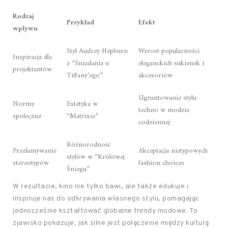
Rodzaj
Przykład
Efekt
wpływu
Styl Audrey Hepburn
Wzrost popularności
Inspiracja dla
z “Śniadania u
eleganckich sukienek i
projektantów
Tiffany’ego”
akcesoriów
Ugruntowanie stylu
Normy
Estetyka w
techno w modzie
społeczne
“Matrixie”
codziennej
Różnorodność
Przełamywanie
Akceptacja nietypowych
stylów w “Królowej
stereotypów
fashion choices
Śniegu”
W rezultacie, kino nie tylko bawi, ale także edukuje i
inspiruje nas do odkrywania własnego stylu, pomagając
jednocześnie kształtować globalne trendy modowe. To
zjawisko pokazuje, jak silne jest połączenie między kulturą