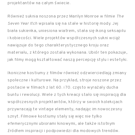
projektantów na całym świecie.
Również suknia noszona przez Marilyn Monroe w filmie
The
Seven Year Itch
wpisała się na stałe w historię mody. Jej
biała sukienka, uniesiona wiatrem, stała się ikoną seksapilu
i kobiecości. Wiele projektów współczesnych sukni wciąż
nawiązuje do tego charakterystycznego kroju oraz
materiału, z którego została wykonana. Ubiór ten pokazuje,
jak filmy mogą kształtować naszą percepcję stylu i estetyki.
Ikoniczne kostiumy z filmów również odzwierciedlają zmiany
społeczne i kulturowe. Na przykład, stroje noszone przez
postacie w filmach z lat 60. i 70. często wyrażały ducha
buntu i rewolucji. Wiele z tych kreacji stało się inspiracją dla
współczesnych projektantów, którzy w swoich kolekcjach
przywracają te vintage elementy, nadając im nowoczesny
sznyt. Filmowe kostiumy stały się więc nie tylko
efemerycznymi ubiorami kinowymi, ale także istotnym
źródłem inspiracji i podpowiedzi dla modowych trendów.