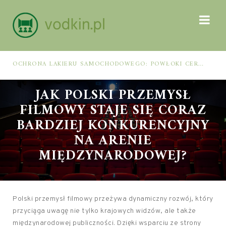
OCHRONA LAKIERU SAMOCHODOWEGO: POWŁOKI CERAMICZNE, POLIMEROWE, ELASTOMEROWE I FOLIA PPF – JAK DOBRAĆ METODĘ DO WARUNKÓW I PIELĘGNACJI
JAK POLSKI PRZEMYSŁ
FILMOWY STAJE SIĘ CORAZ
BARDZIEJ KONKURENCYJNY
NA ARENIE
MIĘDZYNARODOWEJ?
Polski przemysł filmowy przeżywa dynamiczny rozwój, który
przyciąga uwagę nie tylko krajowych widzów, ale także
międzynarodowej publiczności. Dzięki wsparciu ze strony