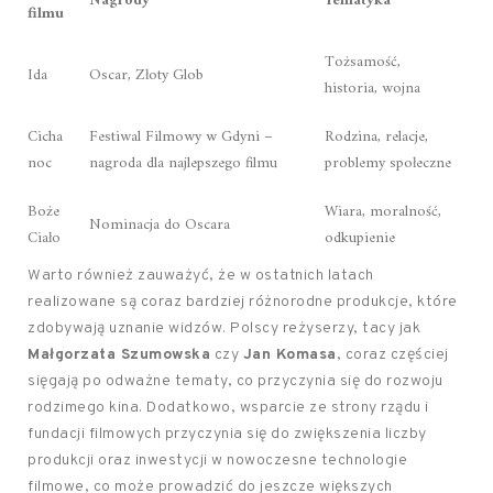
Nagrody
Tematyka
filmu
Tożsamość,
Ida
Oscar, Złoty Glob
historia, wojna
Cicha
Festiwal Filmowy w Gdyni –
Rodzina, relacje,
noc
nagroda dla najlepszego filmu
problemy społeczne
Boże
Wiara, moralność,
Nominacja do Oscara
Ciało
odkupienie
Warto również zauważyć, że w ostatnich latach
realizowane są coraz bardziej różnorodne produkcje, które
zdobywają uznanie widzów. Polscy reżyserzy, tacy jak
Małgorzata Szumowska
czy
Jan Komasa
, coraz częściej
sięgają po odważne tematy, co przyczynia się do rozwoju
rodzimego kina. Dodatkowo, wsparcie ze strony rządu i
fundacji filmowych przyczynia się do zwiększenia liczby
produkcji oraz inwestycji w nowoczesne technologie
filmowe, co może prowadzić do jeszcze większych