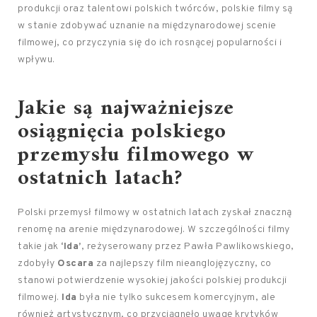
produkcji oraz talentowi polskich twórców, polskie filmy są
w stanie zdobywać uznanie na międzynarodowej scenie
filmowej, co przyczynia się do ich rosnącej popularności i
wpływu.
Jakie są najważniejsze
osiągnięcia polskiego
przemysłu filmowego w
ostatnich latach?
Polski przemysł filmowy w ostatnich latach zyskał znaczną
renomę na arenie międzynarodowej. W szczególności filmy
takie jak
‘Ida’
, reżyserowany przez Pawła Pawlikowskiego,
zdobyły
Oscara
za najlepszy film nieanglojęzyczny, co
stanowi potwierdzenie wysokiej jakości polskiej produkcji
filmowej.
Ida
była nie tylko sukcesem komercyjnym, ale
również artystycznym, co przyciągnęło uwagę krytyków