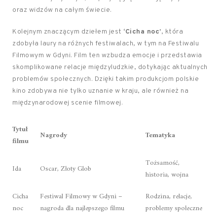
oraz widzów na całym świecie.
Kolejnym znaczącym dziełem jest
‘Cicha noc’
, która
zdobyła laury na różnych festiwalach, w tym na Festiwalu
Filmowym w Gdyni. Film ten wzbudza emocje i przedstawia
skomplikowane relacje międzyludzkie, dotykając aktualnych
problemów społecznych. Dzięki takim produkcjom polskie
kino zdobywa nie tylko uznanie w kraju, ale również na
międzynarodowej scenie filmowej.
Tytuł
Nagrody
Tematyka
filmu
Tożsamość,
Ida
Oscar, Złoty Glob
historia, wojna
Cicha
Festiwal Filmowy w Gdyni –
Rodzina, relacje,
noc
nagroda dla najlepszego filmu
problemy społeczne