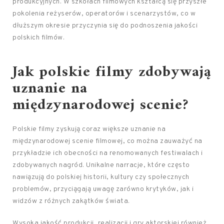
produkcyjnych. W szkołach filmowych kształcą się przyszłe
pokolenia reżyserów, operatorów i scenarzystów, co w
dłuższym okresie przyczynia się do podnoszenia jakości
polskich filmów.
Jak polskie filmy zdobywają
uznanie na
międzynarodowej scenie?
Polskie filmy zyskują coraz większe uznanie na
międzynarodowej scenie filmowej, co można zauważyć na
przykładzie ich obecności na renomowanych festiwalach i
zdobywanych nagród. Unikalne narracje, które często
nawiązują do polskiej historii, kultury czy społecznych
problemów, przyciągają uwagę zarówno krytyków, jak i
widzów z różnych zakątków świata.
Wysoka jakość produkcji, realizacji i gry aktorskiej również