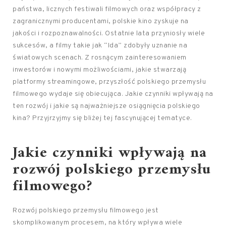
państwa, licznych festiwali filmowych oraz współpracy z
zagranicznymi producentami, polskie kino zyskuje na
jakości i rozpoznawalności. Ostatnie lata przyniosły wiele
sukcesów, a filmy takie jak “Ida” zdobyły uznanie na
światowych scenach. Z rosnącym zainteresowaniem
inwestorów i nowymi możliwościami, jakie stwarzają
platformy streamingowe, przyszłość polskiego przemysłu
filmowego wydaje się obiecująca. Jakie czynniki wpływają na
ten rozwój i jakie są najważniejsze osiągnięcia polskiego
kina? Przyjrzyjmy się bliżej tej fascynującej tematyce.
Jakie czynniki wpływają na
rozwój polskiego przemysłu
filmowego?
Rozwój polskiego przemysłu filmowego jest
skomplikowanym procesem, na który wpływa wiele