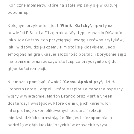
ikoniczne momenty, które na stałe wpisały się w kulturę
popularną.
Kolejnym przykładem jest
‘Wielki Gatsby’
, oparty na
powieści F. Scotta Fitzgeralda. Występ Leonardo DiCaprio
jako Jay Gatsby’ego przyciągnął uwagę zarówno krytyków,
jak i widzów, dzięki czemu film stał się klasykiem. Jego
emocjonalna gra ukazuje złożoność postaci i borykanie się z
marzeniami oraz rzeczywistością, co przyczyniło się do
głębokości narracji.
Nie można pominąć również
‘Czasu Apokalipsy’
, dzieła
Francisa Forda Coppoli, które eksploruje mroczne aspekty
wojny w Wietnamie. Marlon Brando oraz Martin Sheen
dostarczyli występów, które definiują ich kariery. Ich
interpretacje skomplikowanych postaci i relacji
międzyludzkich sprawiają, że film jest niezapomnianą
podróżą w głąb ludzkiej psychiki w czasach kryzysu.