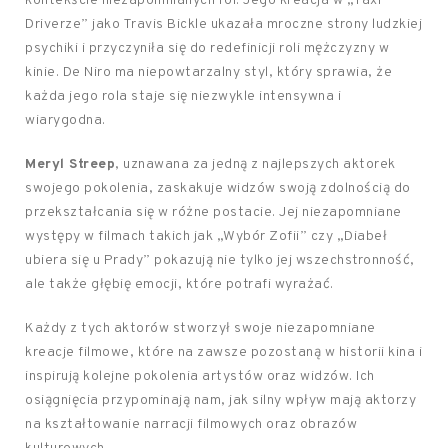
kontekście niezapomnianych ról. Jego kreacja w „Taxi
Driverze” jako Travis Bickle ukazała mroczne strony ludzkiej
psychiki i przyczyniła się do redefinicji roli mężczyzny w
kinie. De Niro ma niepowtarzalny styl, który sprawia, że
każda jego rola staje się niezwykle intensywna i
wiarygodna.
Meryl Streep
, uznawana za jedną z najlepszych aktorek
swojego pokolenia, zaskakuje widzów swoją zdolnością do
przekształcania się w różne postacie. Jej niezapomniane
występy w filmach takich jak „Wybór Zofii” czy „Diabeł
ubiera się u Prady” pokazują nie tylko jej wszechstronność,
ale także głębię emocji, które potrafi wyrażać.
Każdy z tych aktorów stworzył swoje niezapomniane
kreacje filmowe, które na zawsze pozostaną w historii kina i
inspirują kolejne pokolenia artystów oraz widzów. Ich
osiągnięcia przypominają nam, jak silny wpływ mają aktorzy
na kształtowanie narracji filmowych oraz obrazów