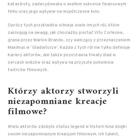
katastrofy, zadecydowała o wielkim sukcesie finansowym
filmu oraz jego wpływie na współczesne kino.
Oprócz tych przykładów istnieje wiele innych ról, które
zasługują na uwagę, jak chociażby postać Vito Corleone,
grana przez Marlon Brando, czy walczący z przeznaczeniem
Maximus w ‘Gladiatorze’. Każda z tych ról nie tylko definiuje
kariery aktorów, ale także pozostawia trwały ślad w
sercach widzów oraz wpływa na przyszłe pokolenia
twórców filmowych.
Którzy aktorzy stworzyli
niezapomniane kreacje
filmowe?
Wielu aktorów zdobyło status legend w historii kina dzięki
swoim niezapomnianym kreacjom filmowym. Ich talent,