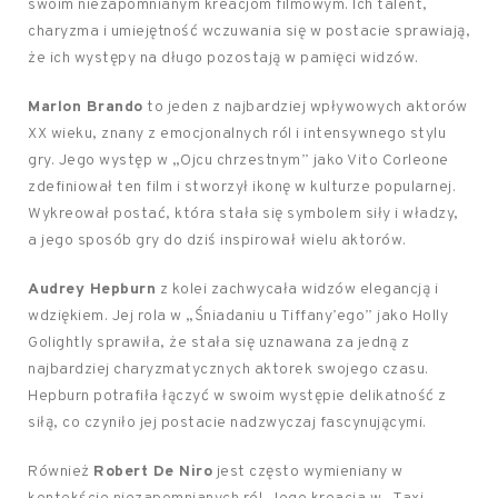
swoim niezapomnianym kreacjom filmowym. Ich talent,
charyzma i umiejętność wczuwania się w postacie sprawiają,
że ich występy na długo pozostają w pamięci widzów.
Marlon Brando
to jeden z najbardziej wpływowych aktorów
XX wieku, znany z emocjonalnych ról i intensywnego stylu
gry. Jego występ w „Ojcu chrzestnym” jako Vito Corleone
zdefiniował ten film i stworzył ikonę w kulturze popularnej.
Wykreował postać, która stała się symbolem siły i władzy,
a jego sposób gry do dziś inspirował wielu aktorów.
Audrey Hepburn
z kolei zachwycała widzów elegancją i
wdziękiem. Jej rola w „Śniadaniu u Tiffany’ego” jako Holly
Golightly sprawiła, że stała się uznawana za jedną z
najbardziej charyzmatycznych aktorek swojego czasu.
Hepburn potrafiła łączyć w swoim występie delikatność z
siłą, co czyniło jej postacie nadzwyczaj fascynującymi.
Również
Robert De Niro
jest często wymieniany w