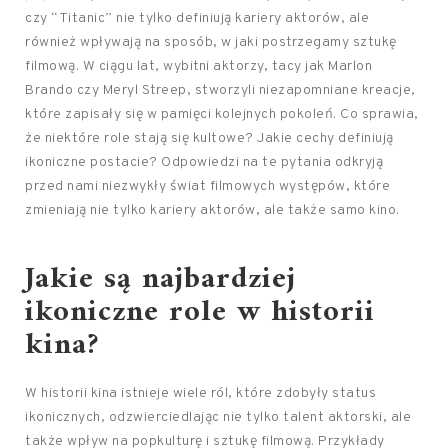
czy “Titanic” nie tylko definiują kariery aktorów, ale
również wpływają na sposób, w jaki postrzegamy sztukę
filmową. W ciągu lat, wybitni aktorzy, tacy jak Marlon
Brando czy Meryl Streep, stworzyli niezapomniane kreacje,
które zapisały się w pamięci kolejnych pokoleń. Co sprawia,
że niektóre role stają się kultowe? Jakie cechy definiują
ikoniczne postacie? Odpowiedzi na te pytania odkryją
przed nami niezwykły świat filmowych występów, które
zmieniają nie tylko kariery aktorów, ale także samo kino.
Jakie są najbardziej
ikoniczne role w historii
kina?
W historii kina istnieje wiele ról, które zdobyły status
ikonicznych, odzwierciedlając nie tylko talent aktorski, ale
także wpływ na popkulturę i sztukę filmową. Przykłady