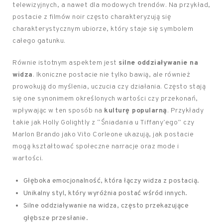
telewizyjnych, a nawet dla modowych trendów. Na przykład,
postacie z filmów noir często charakteryzują się
charakterystycznym ubiorze, który staje się symbolem
całego gatunku.
Równie istotnym aspektem jest
silne oddziaływanie na
widza
. Ikoniczne postacie nie tylko bawią, ale również
prowokują do myślenia, uczucia czy działania. Często stają
się one synonimem określonych wartości czy przekonań,
wpływając w ten sposób na
kulturę popularną
. Przykłady
takie jak Holly Golightly z “Śniadania u Tiffany’ego” czy
Marlon Brando jako Vito Corleone ukazują, jak postacie
mogą kształtować społeczne narracje oraz mode i
wartości.
Głęboka emocjonalność, która łączy widza z postacią.
Unikalny styl, który wyróżnia postać wśród innych.
Silne oddziaływanie na widza, często przekazujące
głębsze przesłanie.