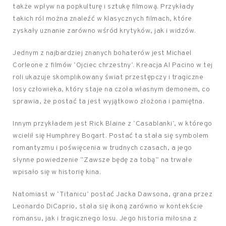
także wpływ na popkulturę i sztukę filmową. Przykłady
takich ról można znaleźć w klasycznych filmach, które
zyskały uznanie zarówno wśród krytyków, jak i widzów.
Jednym z najbardziej znanych bohaterów jest Michael
Corleone z filmów ‘Ojciec chrzestny’. Kreacja Al Pacino w tej
roli ukazuje skomplikowany świat przestępczy i tragiczne
losy człowieka, który staje na czoła własnym demonem, co
sprawia, że postać ta jest wyjątkowo złożona i pamiętna.
Innym przykładem jest Rick Blaine z ‘Casablanki’, w którego
wcielił się Humphrey Bogart. Postać ta stała się symbolem
romantyzmu i poświęcenia w trudnych czasach, a jego
słynne powiedzenie “Zawsze będę za tobą” na trwałe
wpisało się w historię kina.
Natomiast w ‘Titanicu’ postać Jacka Dawsona, grana przez
Leonardo DiCaprio, stała się ikoną zarówno w kontekście
romansu, jak i tragicznego losu. Jego historia miłosna z