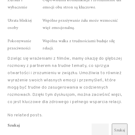
Zdrada i
Odpowiednia komunikacja i zrozumienie dla
wybaczenie
emocji obu stron są kluczowe.
Utrata bliskiej
Wspólne przeżywanie żalu może wzmocnić
osoby
więź emocjonalną.
Pokonywanie
Wspólna walka z trudnościami buduje siłę
przeciwności
relacji.
Dzieląc się wrażeniami z filmów, mamy okazję do głębszej
rozmowy z partnerem na trudne tematy, co sprzyja
otwartości i zrozumieniu w związku. Umożliwia to również
wyrażenie swoich własnych emocji i przemyśleń, które
mogą być trudne do zasugerowania w codziennych
rozmowach. Dzięki tym dyskusjom, można zacieśnić więzi,
co jest kluczowe dla zdrowego i pełnego wsparcia relacji.
No related posts.
Szukaj
Szukaj