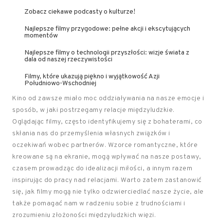
Zobacz ciekawe podcasty o kulturze!
Najlepsze filmy przygodowe: pełne akcji i ekscytujących
momentów
Najlepsze filmy o technologii przyszłości: wizje świata z
dala od naszej rzeczywistości
Filmy, które ukazują piękno i wyjątkowość Azji
Południowo-Wschodniej
Kino od zawsze miało moc oddziaływania na nasze emocje i
sposób, w jaki postrzegamy relacje międzyludzkie.
Oglądając filmy, często identyfikujemy się z bohaterami, co
skłania nas do przemyślenia własnych związków i
oczekiwań wobec partnerów. Wzorce romantyczne, które
kreowane są na ekranie, mogą wpływać na nasze postawy,
czasem prowadząc do idealizacji miłości, a innym razem
inspirując do pracy nad relacjami. Warto zatem zastanowić
się, jak filmy mogą nie tylko odzwierciedlać nasze życie, ale
także pomagać nam w radzeniu sobie z trudnościami i
zrozumieniu złożoności międzyludzkich więzi.