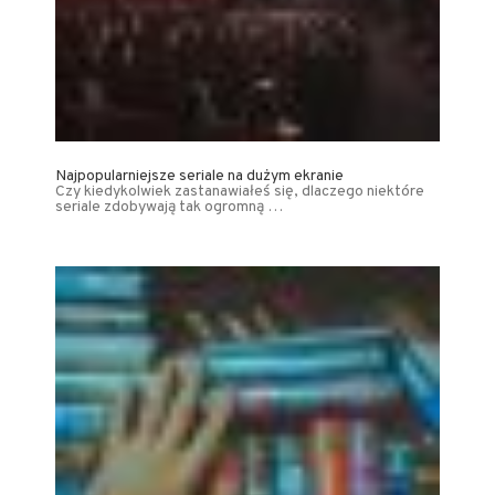
Najpopularniejsze seriale na dużym ekranie
Czy kiedykolwiek zastanawiałeś się, dlaczego niektóre
seriale zdobywają tak ogromną …