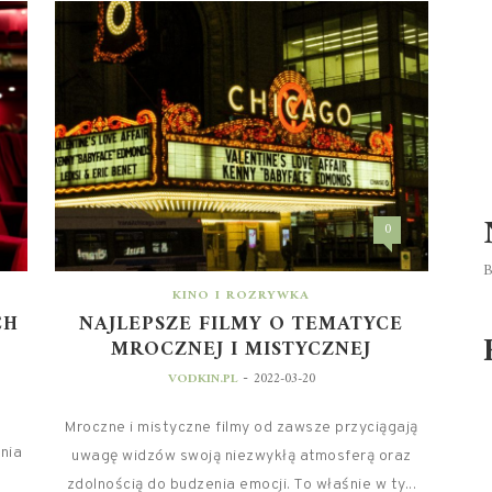
0
B
KINO I ROZRYWKA
CH
NAJLEPSZE FILMY O TEMATYCE
MROCZNEJ I MISTYCZNEJ
C
-
VODKIN.PL
2022-03-20
Mroczne i mistyczne filmy od zawsze przyciągają
nia
uwagę widzów swoją niezwykłą atmosferą oraz
zdolnością do budzenia emocji. To właśnie w ty...