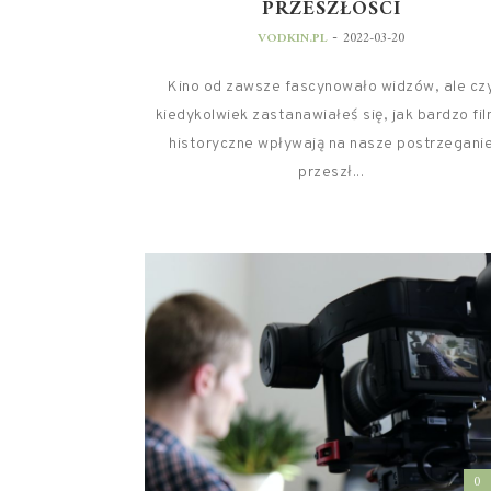
PRZESZŁOŚCI
-
VODKIN.PL
2022-03-20
Kino od zawsze fascynowało widzów, ale cz
kiedykolwiek zastanawiałeś się, jak bardzo fi
historyczne wpływają na nasze postrzegani
przeszł...
0