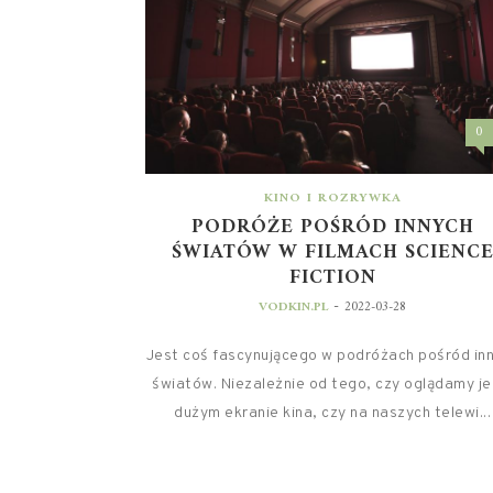
0
KINO I ROZRYWKA
PODRÓŻE POŚRÓD INNYCH
ŚWIATÓW W FILMACH SCIENC
FICTION
-
VODKIN.PL
2022-03-28
Jest coś fascynującego w podróżach pośród in
światów. Niezależnie od tego, czy oglądamy je
dużym ekranie kina, czy na naszych telewi...