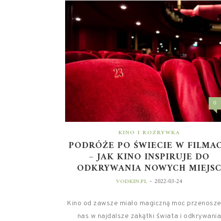
0
KINO I ROZRYWKA
PODRÓŻE PO ŚWIECIE W FILMA
– JAK KINO INSPIRUJE DO
ODKRYWANIA NOWYCH MIEJS
-
VODKIN.PL
2022-03-24
Kino od zawsze miało magiczną moc przenosze
nas w najdalsze zakątki świata i odkrywania