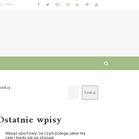
ia, 2026
JAK WYBRAĆ KURS BHP ONLINE: KRYTERIA ZGODNOŚCI Z PRZEPISAMI, PROGRAM SZKOLENIA I CERTYFIKAT UKOŃCZENIA
zukaj
Szukaj
Ostatnie wpisy
Masaż sportowy: na czym polega, jakie ma
cele i kiedy się go stosuje