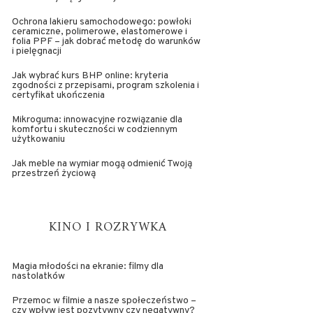
Ochrona lakieru samochodowego: powłoki
ceramiczne, polimerowe, elastomerowe i
folia PPF – jak dobrać metodę do warunków
i pielęgnacji
Jak wybrać kurs BHP online: kryteria
zgodności z przepisami, program szkolenia i
certyfikat ukończenia
Mikroguma: innowacyjne rozwiązanie dla
komfortu i skuteczności w codziennym
użytkowaniu
Jak meble na wymiar mogą odmienić Twoją
przestrzeń życiową
KINO I ROZRYWKA
Magia młodości na ekranie: filmy dla
nastolatków
Przemoc w filmie a nasze społeczeństwo –
czy wpływ jest pozytywny czy negatywny?