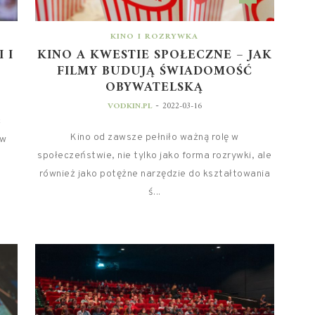
KINO I ROZRYWKA
 I
KINO A KWESTIE SPOŁECZNE – JAK
FILMY BUDUJĄ ŚWIADOMOŚĆ
OBYWATELSKĄ
-
VODKIN.PL
2022-03-16
c
Kino od zawsze pełniło ważną rolę w
 w
społeczeństwie, nie tylko jako forma rozrywki, ale
również jako potężne narzędzie do kształtowania
ś...