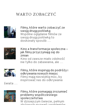
WARTO ZOBACZYĆ
Filmy, które warto zobaczyć ze
swoją drugą połówką
Wspólne oglądanie filmów ze
swoją drugą połówką to
doskonały sposób …
Kino a transformacja społeczna –
jak filmy przyczyniają się do
zmian
Kino od zawsze miało zdolność
nie tylko do zabawiania, ale …
Filmy, które inspirują do podróży i
odkrywania nowych miejsc
Filmy mają niezwykłą moc, by
inspirować nas do odkrywania
świata …
Filmy, które pomagają zrozumieć
problemy współczesnego
społeczeństwa
W dzisiejszym świecie, pełnym
złożonych wyzwań i problemów