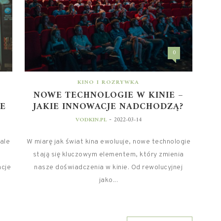
0
KINO I ROZRYWKA
NOWE TECHNOLOGIE W KINIE –
ZE
JAKIE INNOWACJE NADCHODZĄ?
-
VODKIN.PL
2022-03-14
ale
W miarę jak świat kina ewoluuje, nowe technologie
stają się kluczowym elementem, który zmienia
acje
nasze doświadczenia w kinie. Od rewolucyjnej
jako...