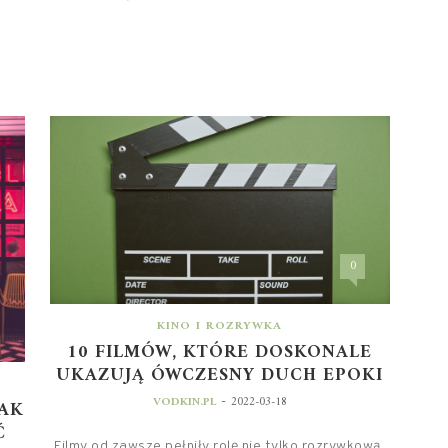
0
KINO I ROZRYWKA
10 FILMÓW, KTÓRE DOSKONALE
UKAZUJĄ ÓWCZESNY DUCH EPOKI
-
VODKIN.PL
2022-03-18
JAK
Ć
Filmy od zawsze pełniły rolę nie tylko rozrywkową,