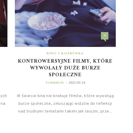
0
KINO I ROZRYWKA
KONTROWERSYJNE FILMY, KTÓRE
E
WYWOŁAŁY DUŻE BURZE
SPOŁECZNE
-
VODKIN.PL
2022-03-24
nych
W świecie kina nie brakuje filmów, które wywołują
 na
burze społeczne, zmuszając widzów do refleksji
nad trudnymi tematami takimi jak rasizm, prze...