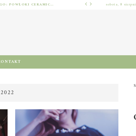
OCHRONA LAKIERU SAMOCHODOWEGO: POWŁOKI CERAMICZNE, POLIMEROWE, ELASTOMEROWE I FOLIA PPF – JAK DOBRAĆ METODĘ DO WARUNKÓW I PIELĘGNACJI
sobota, 8 sierpn
BEZ KATEGORII
KONTAKT
S
 2022