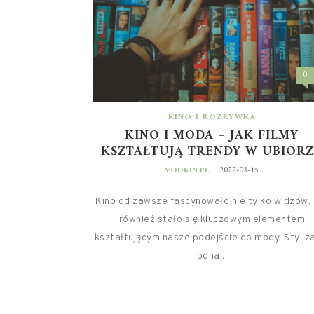
0
KINO I ROZRYWKA
KINO I MODA – JAK FILMY
KSZTAŁTUJĄ TRENDY W UBIOR
-
VODKIN.PL
2022-03-15
Kino od zawsze fascynowało nie tylko widzów, 
również stało się kluczowym elementem
kształtującym nasze podejście do mody. Styliz
boha...