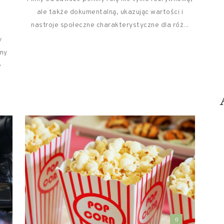
ale także dokumentalną, ukazując wartości i
nastroje społeczne charakterystyczne dla róż...
y
lmy
e
0